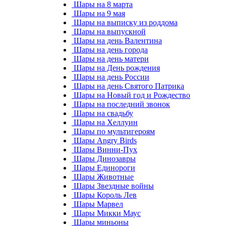
Шары на 8 марта
Шары на 9 мая
Шары на выписку из роддома
Шары на выпускной
Шары на день Валентина
Шары на день города
Шары на день матери
Шары на День рождения
Шары на день России
Шары на день Святого Патрика
Шары на Новый год и Рождество
Шары на последний звонок
Шары на свадьбу
Шары на Хеллуин
Шары по мультигероям
Шары Angry Birds
Шары Винни-Пух
Шары Динозавры
Шары Единороги
Шары Животные
Шары Звездные войны
Шары Король Лев
Шары Марвел
Шары Микки Маус
Шары миньоны