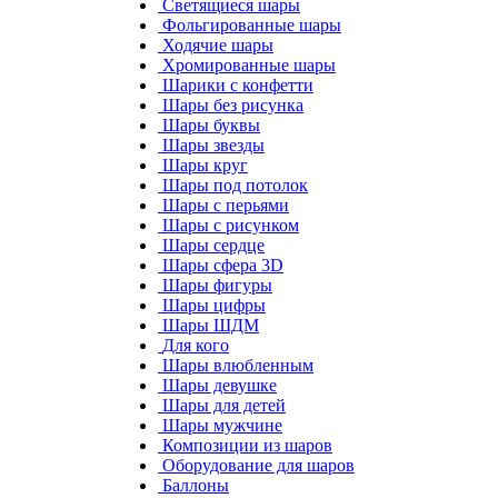
Светящиеся шары
Фольгированные шары
Ходячие шары
Хромированные шары
Шарики с конфетти
Шары без рисунка
Шары буквы
Шары звезды
Шары круг
Шары под потолок
Шары с перьями
Шары с рисунком
Шары сердце
Шары сфера 3D
Шары фигуры
Шары цифры
Шары ШДМ
Для кого
Шары влюбленным
Шары девушке
Шары для детей
Шары мужчине
Композиции из шаров
Оборудование для шаров
Баллоны