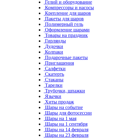
Гелий и оборудование
Компрессоры и насосы
Крепление для шаров
Пакеты для шаров
Полимерный гель
Оформление шарами
Товары на праздник
Гирлянды
Дудочки
Колпаки
Подарочные пакеты
Приглашения
Салфетки
Скатерть
Стаканы
Тарелки
Трубочки, шпажки
Язычки
Хиты продаж
Шары на событие
Шары для фотосессии
Шары на 1 мая
Шары на 1 сентября
Шары на 14 февраля
Шары на 23 февраля