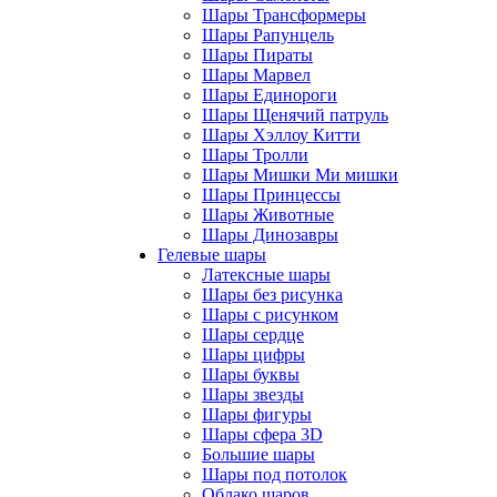
Шары Трансформеры
Шары Рапунцель
Шары Пираты
Шары Марвел
Шары Единороги
Шары Щенячий патруль
Шары Хэллоу Китти
Шары Тролли
Шары Мишки Ми мишки
Шары Принцессы
Шары Животные
Шары Динозавры
Гелевые шары
Латексные шары
Шары без рисунка
Шары с рисунком
Шары сердце
Шары цифры
Шары буквы
Шары звезды
Шары фигуры
Шары сфера 3D
Большие шары
Шары под потолок
Облако шаров