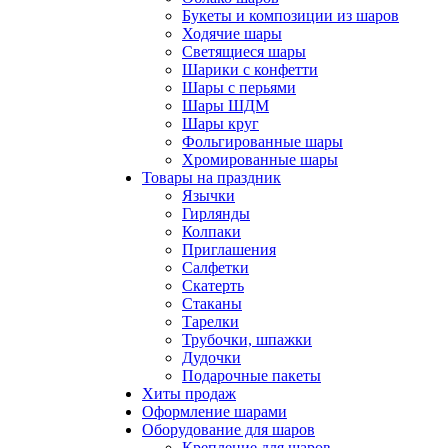
Букеты и композиции из шаров
Ходячие шары
Светящиеся шары
Шарики с конфетти
Шары с перьями
Шары ШДМ
Шары круг
Фольгированные шары
Хромированные шары
Товары на праздник
Язычки
Гирлянды
Колпаки
Приглашения
Салфетки
Скатерть
Стаканы
Тарелки
Трубочки, шпажки
Дудочки
Подарочные пакеты
Хиты продаж
Оформление шарами
Оборудование для шаров
Крепление для шаров