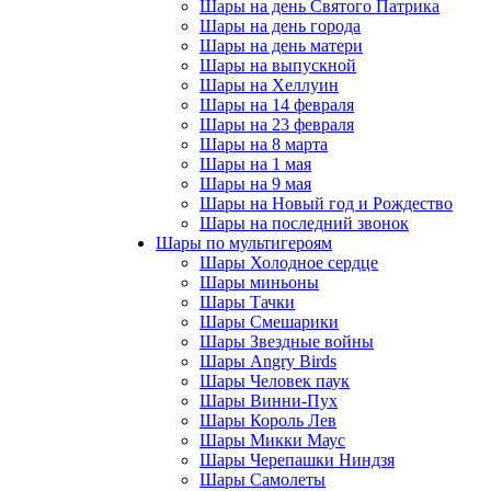
Шары на день Святого Патрика
Шары на день города
Шары на день матери
Шары на выпускной
Шары на Хеллуин
Шары на 14 февраля
Шары на 23 февраля
Шары на 8 марта
Шары на 1 мая
Шары на 9 мая
Шары на Новый год и Рождество
Шары на последний звонок
Шары по мультигероям
Шары Холодное сердце
Шары миньоны
Шары Тачки
Шары Смешарики
Шары Звездные войны
Шары Angry Birds
Шары Человек паук
Шары Винни-Пух
Шары Король Лев
Шары Микки Маус
Шары Черепашки Ниндзя
Шары Самолеты