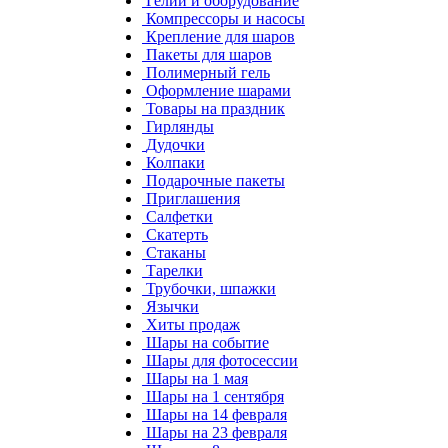
Гелий и оборудование
Компрессоры и насосы
Крепление для шаров
Пакеты для шаров
Полимерный гель
Оформление шарами
Товары на праздник
Гирлянды
Дудочки
Колпаки
Подарочные пакеты
Приглашения
Салфетки
Скатерть
Стаканы
Тарелки
Трубочки, шпажки
Язычки
Хиты продаж
Шары на событие
Шары для фотосессии
Шары на 1 мая
Шары на 1 сентября
Шары на 14 февраля
Шары на 23 февраля