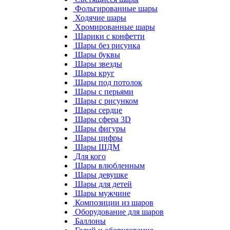
Фольгированные шары
Ходячие шары
Хромированные шары
Шарики с конфетти
Шары без рисунка
Шары буквы
Шары звезды
Шары круг
Шары под потолок
Шары с перьями
Шары с рисунком
Шары сердце
Шары сфера 3D
Шары фигуры
Шары цифры
Шары ШДМ
Для кого
Шары влюбленным
Шары девушке
Шары для детей
Шары мужчине
Композиции из шаров
Оборудование для шаров
Баллоны