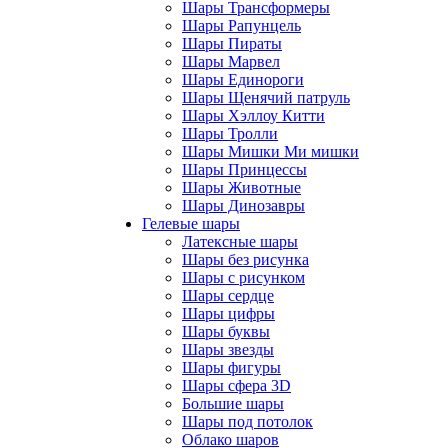
Шары Трансформеры
Шары Рапунцель
Шары Пираты
Шары Марвел
Шары Единороги
Шары Щенячий патруль
Шары Хэллоу Китти
Шары Тролли
Шары Мишки Ми мишки
Шары Принцессы
Шары Животные
Шары Динозавры
Гелевые шары
Латексные шары
Шары без рисунка
Шары с рисунком
Шары сердце
Шары цифры
Шары буквы
Шары звезды
Шары фигуры
Шары сфера 3D
Большие шары
Шары под потолок
Облако шаров