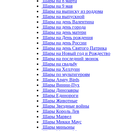
Шары на 8 марта
Шары на 9 мая
Шары на выписку из роддома
Шары на выпускной
Шары на день Валентина
Шары на день города
Шары на день матери
Шары на День рождения
Шары на день России
Шары на день Святого Патрика
Шары на Новый год и Рождество
Шары на последний звонок
Шары на свадьбу
Шары на Хеллуин
Шары по мультигероям
Шары Angry Birds
Шары Винни-Пух
Шары Динозавры
Шары Единороги
Шары Животные
Шары Звездные войны
Шары Король Лев
Шары Марвел
Шары Микки Маус
Шары миньоны