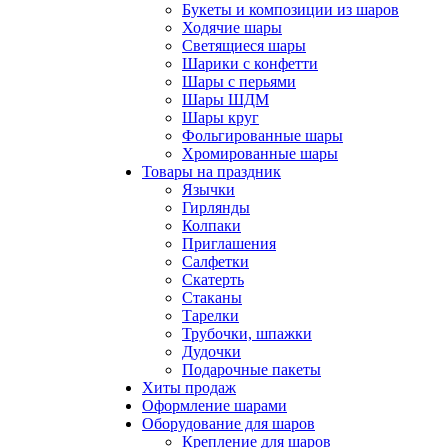
Букеты и композиции из шаров
Ходячие шары
Светящиеся шары
Шарики с конфетти
Шары с перьями
Шары ШДМ
Шары круг
Фольгированные шары
Хромированные шары
Товары на праздник
Язычки
Гирлянды
Колпаки
Приглашения
Салфетки
Скатерть
Стаканы
Тарелки
Трубочки, шпажки
Дудочки
Подарочные пакеты
Хиты продаж
Оформление шарами
Оборудование для шаров
Крепление для шаров