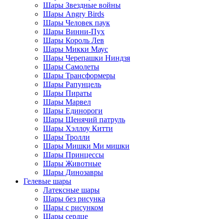
Шары Звездные войны
Шары Angry Birds
Шары Человек паук
Шары Винни-Пух
Шары Король Лев
Шары Микки Маус
Шары Черепашки Ниндзя
Шары Самолеты
Шары Трансформеры
Шары Рапунцель
Шары Пираты
Шары Марвел
Шары Единороги
Шары Щенячий патруль
Шары Хэллоу Китти
Шары Тролли
Шары Мишки Ми мишки
Шары Принцессы
Шары Животные
Шары Динозавры
Гелевые шары
Латексные шары
Шары без рисунка
Шары с рисунком
Шары сердце