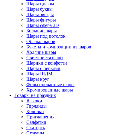
Шары цифры
Шары буквы
Шары звезды
Шары фигуры
Шары сфера 3D
Большие шары
Шары под потолок
Облако шаров
Букеты и композиции из шаров
Ходячие шары
Светящиеся шары
Шарики с конфетти
Шары с перьями
Шары ШДМ
Шары круг
Фольгированные шары
Хромированные шары
Товары на праздник
Язычки
Гирлянды
Колпаки
Приглашения
Салфетки
Скатерть
Стаканы