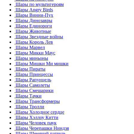
Шары по мультигероям
Шары Angry Birds
Шары Винни-Пух
Шары Динозавры
Шары Единороги
Шары Животные
Шары Звездные войны
Шары Король Лев
Шары Марвел
Шары Микки Маус
Шары миньоны
Шары Мишки Ми мишки
Шары Пираты
Шары Принцессы
Шары Рапунцель
Шары Самолеты
Шары Смешарики
Шары Тачки
Шары Трансформеры
Шары Тролли
Шары Холодное сердце
Шары Хэллоу Китти
Шары Человек паук
Шары Черепашки Ниндзя
Шары Щенячий патруль