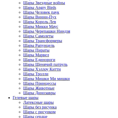
Шары Звездные войны
Шары Angry Birds
Шары Человек паук
Шары Винни-Пух
Шары Король Лев
Шары Микки Маус
Шары Черепашки Ниндзя
Шары Самолеты
Шары Трансформеры
Шары Рапунцель
Шары Пираты
Шары Марвел
Шары Единороги
Шары Щенячий патруль
Шары Хэллоу Китти
Шары Тролли
Шары Мишки Ми мишки
Шары Принцессы
Шары Животные
Шары Динозавры
Гелевые шары
Латексные шары
Шары без рисунка
Шары с рисунком
Шары сердце