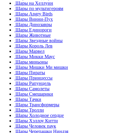
Шары на Хеллуин
Шары по мультигероям
Шары Angry Birds
Шары Винни-Пух
Шары Динозавры
Шары Единороги
Шары Животные
Шары Звездные войны
Шары Король Лев
Шары Марвел
Шары Микки Маус
Шары миньоны
Шары Мишки Ми мишки
Шары Пираты
Шары Принцессы
Шары Рапунцель
Шары Самолеты
Шары Смешарики
Шары Тачки
Шары Трансформеры
Шары Тролли
Шары Холодное сердце
Шары Хэллоу Китти
Шары Человек паук
Шары Черепашки Ниндзя