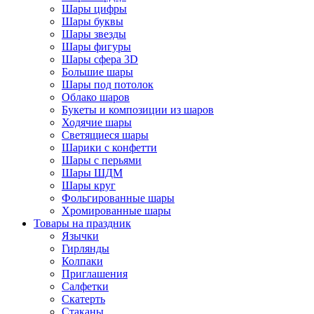
Шары цифры
Шары буквы
Шары звезды
Шары фигуры
Шары сфера 3D
Большие шары
Шары под потолок
Облако шаров
Букеты и композиции из шаров
Ходячие шары
Светящиеся шары
Шарики с конфетти
Шары с перьями
Шары ШДМ
Шары круг
Фольгированные шары
Хромированные шары
Товары на праздник
Язычки
Гирлянды
Колпаки
Приглашения
Салфетки
Скатерть
Стаканы