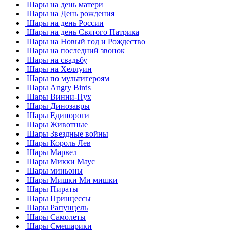
Шары на день матери
Шары на День рождения
Шары на день России
Шары на день Святого Патрика
Шары на Новый год и Рождество
Шары на последний звонок
Шары на свадьбу
Шары на Хеллуин
Шары по мультигероям
Шары Angry Birds
Шары Винни-Пух
Шары Динозавры
Шары Единороги
Шары Животные
Шары Звездные войны
Шары Король Лев
Шары Марвел
Шары Микки Маус
Шары миньоны
Шары Мишки Ми мишки
Шары Пираты
Шары Принцессы
Шары Рапунцель
Шары Самолеты
Шары Смешарики