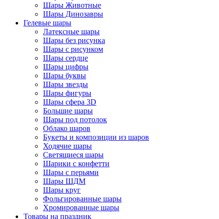
Шары Животные
Шары Динозавры
Гелевые шары
Латексные шары
Шары без рисунка
Шары с рисунком
Шары сердце
Шары цифры
Шары буквы
Шары звезды
Шары фигуры
Шары сфера 3D
Большие шары
Шары под потолок
Облако шаров
Букеты и композиции из шаров
Ходячие шары
Светящиеся шары
Шарики с конфетти
Шары с перьями
Шары ШДМ
Шары круг
Фольгированные шары
Хромированные шары
Товары на праздник