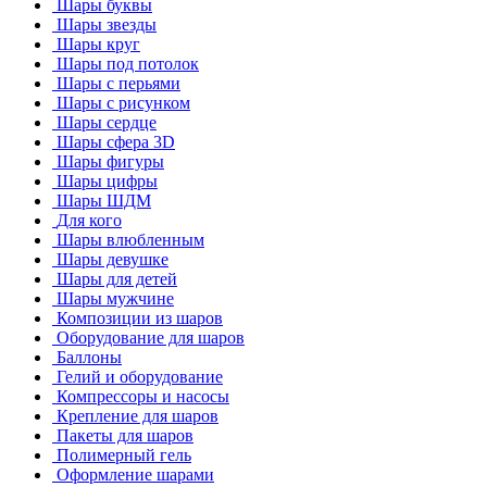
Шары буквы
Шары звезды
Шары круг
Шары под потолок
Шары с перьями
Шары с рисунком
Шары сердце
Шары сфера 3D
Шары фигуры
Шары цифры
Шары ШДМ
Для кого
Шары влюбленным
Шары девушке
Шары для детей
Шары мужчине
Композиции из шаров
Оборудование для шаров
Баллоны
Гелий и оборудование
Компрессоры и насосы
Крепление для шаров
Пакеты для шаров
Полимерный гель
Оформление шарами