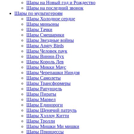
Шары на Новый год и Рождество
Шары на последний звонок
Шары по мультигероям
Шары Холодное сердце
Шары миньоны
Шары Тачки
Шары Смешарики
Шары Звездные войны
Шары Angry Birds
Шары Человек паук
Шары Винни-Пух
Шары Король Лев
Шары Микки Маус
Шары Черепашки Ниндзя
Шары Самолеты
Шары Трансформеры
Шары Рапунцель
Шары Пираты
Шары Марвел
Шары Единороги
Шары Щенячий патруль
Шары Хэллоу Китти
Шары Тролли
Шары Мишки Ми мишки
Шары Принцессы