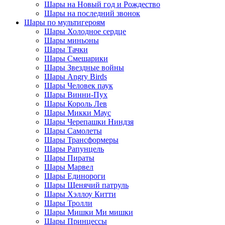
Шары на Новый год и Рождество
Шары на последний звонок
Шары по мультигероям
Шары Холодное сердце
Шары миньоны
Шары Тачки
Шары Смешарики
Шары Звездные войны
Шары Angry Birds
Шары Человек паук
Шары Винни-Пух
Шары Король Лев
Шары Микки Маус
Шары Черепашки Ниндзя
Шары Самолеты
Шары Трансформеры
Шары Рапунцель
Шары Пираты
Шары Марвел
Шары Единороги
Шары Щенячий патруль
Шары Хэллоу Китти
Шары Тролли
Шары Мишки Ми мишки
Шары Принцессы