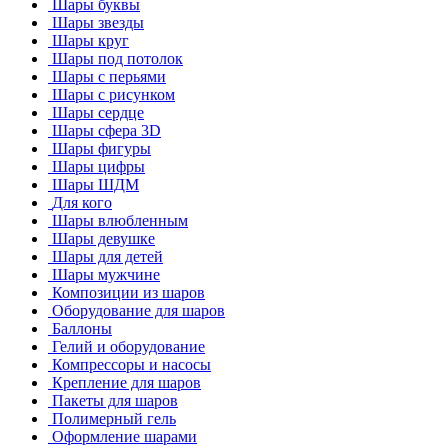
Шары буквы
Шары звезды
Шары круг
Шары под потолок
Шары с перьями
Шары с рисунком
Шары сердце
Шары сфера 3D
Шары фигуры
Шары цифры
Шары ШДМ
Для кого
Шары влюбленным
Шары девушке
Шары для детей
Шары мужчине
Композиции из шаров
Оборудование для шаров
Баллоны
Гелий и оборудование
Компрессоры и насосы
Крепление для шаров
Пакеты для шаров
Полимерный гель
Оформление шарами