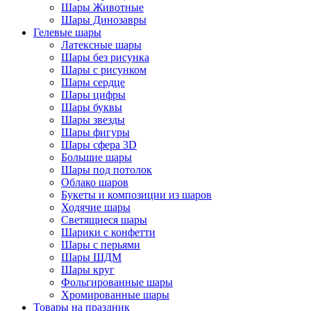
Шары Животные
Шары Динозавры
Гелевые шары
Латексные шары
Шары без рисунка
Шары с рисунком
Шары сердце
Шары цифры
Шары буквы
Шары звезды
Шары фигуры
Шары сфера 3D
Большие шары
Шары под потолок
Облако шаров
Букеты и композиции из шаров
Ходячие шары
Светящиеся шары
Шарики с конфетти
Шары с перьями
Шары ШДМ
Шары круг
Фольгированные шары
Хромированные шары
Товары на праздник