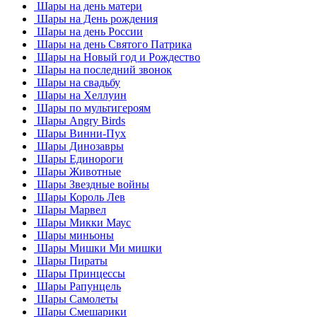
Шары на день матери
Шары на День рождения
Шары на день России
Шары на день Святого Патрика
Шары на Новый год и Рождество
Шары на последний звонок
Шары на свадьбу
Шары на Хеллуин
Шары по мультигероям
Шары Angry Birds
Шары Винни-Пух
Шары Динозавры
Шары Единороги
Шары Животные
Шары Звездные войны
Шары Король Лев
Шары Марвел
Шары Микки Маус
Шары миньоны
Шары Мишки Ми мишки
Шары Пираты
Шары Принцессы
Шары Рапунцель
Шары Самолеты
Шары Смешарики