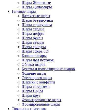
Шары Животные
Шары Динозавры
Гелевые шары
Латексные шары
Шары без рисунка
Шары с рисунком
Шары сердце
Шары цифры
Шары буквы
Шары звезды
Шары фигуры
Шары сфера 3D
Большие шары
Шары под потолок
Облако шаров
Букеты и композиции из шаров
Ходячие шары
Светящиеся шары
Шарики с конфетти
Шары с перьями
Шары ШДМ
Шары круг
Фольгированные шары
Хромированные шары
Товары на праздник