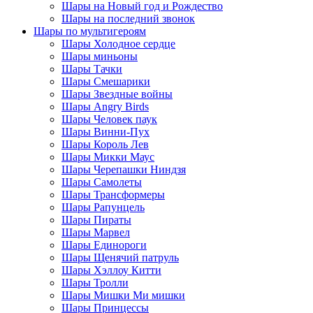
Шары на Новый год и Рождество
Шары на последний звонок
Шары по мультигероям
Шары Холодное сердце
Шары миньоны
Шары Тачки
Шары Смешарики
Шары Звездные войны
Шары Angry Birds
Шары Человек паук
Шары Винни-Пух
Шары Король Лев
Шары Микки Маус
Шары Черепашки Ниндзя
Шары Самолеты
Шары Трансформеры
Шары Рапунцель
Шары Пираты
Шары Марвел
Шары Единороги
Шары Щенячий патруль
Шары Хэллоу Китти
Шары Тролли
Шары Мишки Ми мишки
Шары Принцессы