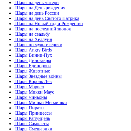
Шары на день матери
Шары на День рождения
Шары на день России
Шары на день Святого Патрика
Шары на Новый год и Рождество
Шары на последний звонок
Шары на свадьбу
Шары на Хеллуин
Шары по мультигероям
Шары Angry Birds
Шары Винни-Пух
Шары Динозавры
Шары Единороги
Шары Животные
Шары Звездные войны
Шары Король Лев
Шары Марвел
Шары Микки Маус
Шары миньоны
Шары Мишки Ми мишки
Шары Пираты
Шары Принцессы
Шары Рапунцель
Шары Самолеты
Шары Смешарики