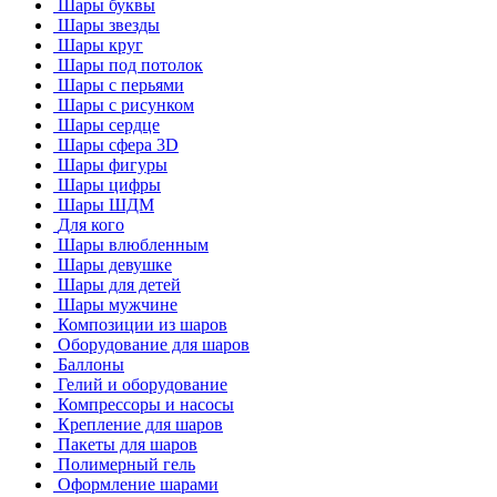
Шары буквы
Шары звезды
Шары круг
Шары под потолок
Шары с перьями
Шары с рисунком
Шары сердце
Шары сфера 3D
Шары фигуры
Шары цифры
Шары ШДМ
Для кого
Шары влюбленным
Шары девушке
Шары для детей
Шары мужчине
Композиции из шаров
Оборудование для шаров
Баллоны
Гелий и оборудование
Компрессоры и насосы
Крепление для шаров
Пакеты для шаров
Полимерный гель
Оформление шарами