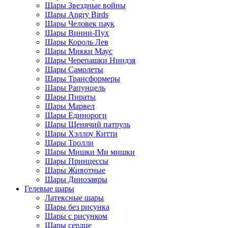
Шары Звездные войны
Шары Angry Birds
Шары Человек паук
Шары Винни-Пух
Шары Король Лев
Шары Микки Маус
Шары Черепашки Ниндзя
Шары Самолеты
Шары Трансформеры
Шары Рапунцель
Шары Пираты
Шары Марвел
Шары Единороги
Шары Щенячий патруль
Шары Хэллоу Китти
Шары Тролли
Шары Мишки Ми мишки
Шары Принцессы
Шары Животные
Шары Динозавры
Гелевые шары
Латексные шары
Шары без рисунка
Шары с рисунком
Шары сердце