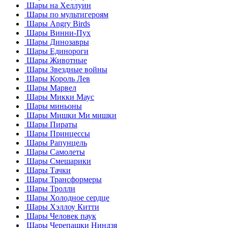
Шары на Хеллуин
Шары по мультигероям
Шары Angry Birds
Шары Винни-Пух
Шары Динозавры
Шары Единороги
Шары Животные
Шары Звездные войны
Шары Король Лев
Шары Марвел
Шары Микки Маус
Шары миньоны
Шары Мишки Ми мишки
Шары Пираты
Шары Принцессы
Шары Рапунцель
Шары Самолеты
Шары Смешарики
Шары Тачки
Шары Трансформеры
Шары Тролли
Шары Холодное сердце
Шары Хэллоу Китти
Шары Человек паук
Шары Черепашки Ниндзя