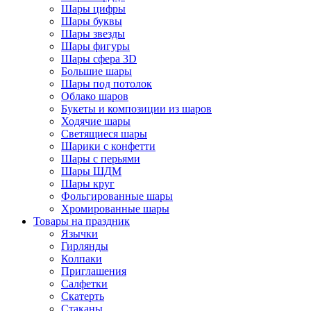
Шары цифры
Шары буквы
Шары звезды
Шары фигуры
Шары сфера 3D
Большие шары
Шары под потолок
Облако шаров
Букеты и композиции из шаров
Ходячие шары
Светящиеся шары
Шарики с конфетти
Шары с перьями
Шары ШДМ
Шары круг
Фольгированные шары
Хромированные шары
Товары на праздник
Язычки
Гирлянды
Колпаки
Приглашения
Салфетки
Скатерть
Стаканы