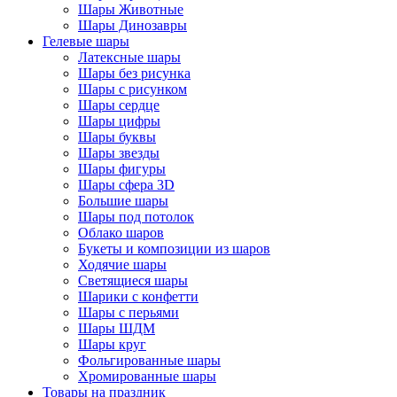
Шары Животные
Шары Динозавры
Гелевые шары
Латексные шары
Шары без рисунка
Шары с рисунком
Шары сердце
Шары цифры
Шары буквы
Шары звезды
Шары фигуры
Шары сфера 3D
Большие шары
Шары под потолок
Облако шаров
Букеты и композиции из шаров
Ходячие шары
Светящиеся шары
Шарики с конфетти
Шары с перьями
Шары ШДМ
Шары круг
Фольгированные шары
Хромированные шары
Товары на праздник