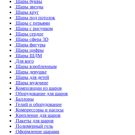
Шары буквы
Шары звезды
Шары круг
Шары под потолок
Шары с перьями
Шары с рисунком
Шары сердце
Шары сфера 3D
Шары фигуры
Шары цифры
Шары ШДМ
Для кого
Шары влюбленным
Шары девушке
Шары для детей
Шары мужчине
Композиции из шаров
Оборудование для шаров
Баллоны
Гелий и оборудование
Компрессоры и насосы
Крепление для шаров
Пакеты для шаров
Полимерный гель
Оформление шарами