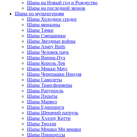
Шары на Новый год и Рождество
Шары на последний звонок
Шары по мультигероям
Шары Холодное сердце
Шары миньоны
Шары Тачки
Шары Смешарики
Шары Звездные войны
Шары Angry Birds
Шары Человек паук
Шары Винни-Пух
Шары Король Лев
Шары Микки Маус
Шары Черепашки Ниндзя
Шары Самолеты
Шары Трансформеры
Шары Рапунцель
Шары Пираты
Шары Марвел
Шары Единороги
Шары Щенячий патруль
Шары Хэллоу Китти
Шары Тролли
Шары Мишки Ми мишки
Шары Принцессы