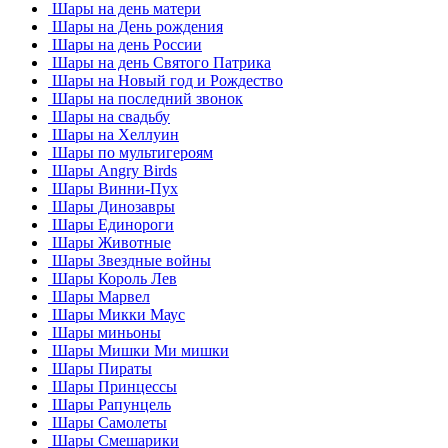
Шары на день матери
Шары на День рождения
Шары на день России
Шары на день Святого Патрика
Шары на Новый год и Рождество
Шары на последний звонок
Шары на свадьбу
Шары на Хеллуин
Шары по мультигероям
Шары Angry Birds
Шары Винни-Пух
Шары Динозавры
Шары Единороги
Шары Животные
Шары Звездные войны
Шары Король Лев
Шары Марвел
Шары Микки Маус
Шары миньоны
Шары Мишки Ми мишки
Шары Пираты
Шары Принцессы
Шары Рапунцель
Шары Самолеты
Шары Смешарики