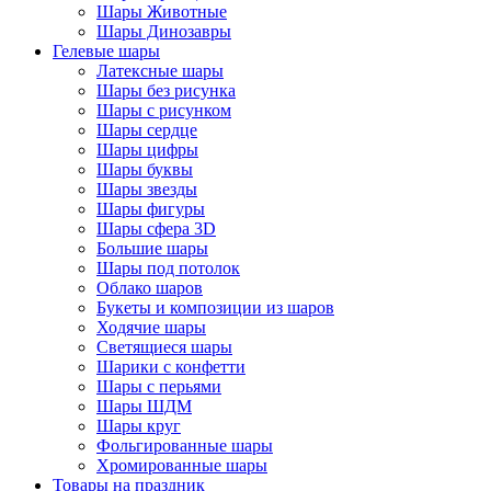
Шары Животные
Шары Динозавры
Гелевые шары
Латексные шары
Шары без рисунка
Шары с рисунком
Шары сердце
Шары цифры
Шары буквы
Шары звезды
Шары фигуры
Шары сфера 3D
Большие шары
Шары под потолок
Облако шаров
Букеты и композиции из шаров
Ходячие шары
Светящиеся шары
Шарики с конфетти
Шары с перьями
Шары ШДМ
Шары круг
Фольгированные шары
Хромированные шары
Товары на праздник