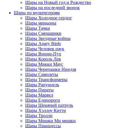
Шары на Новый год и Рождество
Шары на последний звонок
Шары по мультигероям
Шары Холодное сердце
Шары миньоны
Шары Тачки
Шары Смешарики
Шары Звездные войны
Шары Angry Birds
Шары Человек паук
Шары Винни-Пух
Шары Король Лев
Шары Микки Маус
Шары Черепашки Ниндзя
Шары Самолеты
Шары Трансформеры
Шары Рапунцель
Шары Пираты
Шары Марвел
Шары Единороги
Шары Щенячий патруль
Шары Хэллоу Китти
Шары Тролли
Шары Мишки Ми мишки
Шары Принцессы