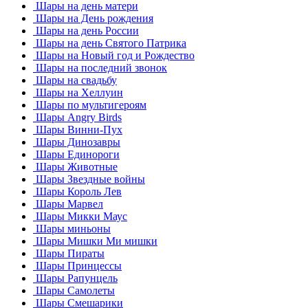
Шары на день матери
Шары на День рождения
Шары на день России
Шары на день Святого Патрика
Шары на Новый год и Рождество
Шары на последний звонок
Шары на свадьбу
Шары на Хеллуин
Шары по мультигероям
Шары Angry Birds
Шары Винни-Пух
Шары Динозавры
Шары Единороги
Шары Животные
Шары Звездные войны
Шары Король Лев
Шары Марвел
Шары Микки Маус
Шары миньоны
Шары Мишки Ми мишки
Шары Пираты
Шары Принцессы
Шары Рапунцель
Шары Самолеты
Шары Смешарики