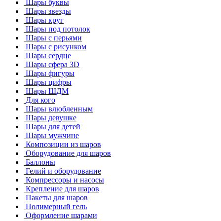
Шары буквы
Шары звезды
Шары круг
Шары под потолок
Шары с перьями
Шары с рисунком
Шары сердце
Шары сфера 3D
Шары фигуры
Шары цифры
Шары ШДМ
Для кого
Шары влюбленным
Шары девушке
Шары для детей
Шары мужчине
Композиции из шаров
Оборудование для шаров
Баллоны
Гелий и оборудование
Компрессоры и насосы
Крепление для шаров
Пакеты для шаров
Полимерный гель
Оформление шарами