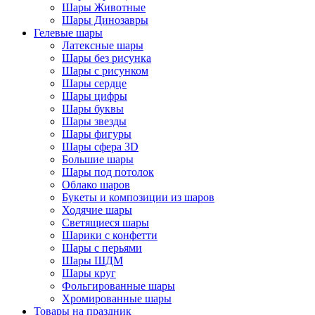
Шары Животные
Шары Динозавры
Гелевые шары
Латексные шары
Шары без рисунка
Шары с рисунком
Шары сердце
Шары цифры
Шары буквы
Шары звезды
Шары фигуры
Шары сфера 3D
Большие шары
Шары под потолок
Облако шаров
Букеты и композиции из шаров
Ходячие шары
Светящиеся шары
Шарики с конфетти
Шары с перьями
Шары ШДМ
Шары круг
Фольгированные шары
Хромированные шары
Товары на праздник