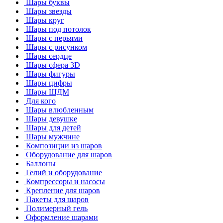
Шары буквы
Шары звезды
Шары круг
Шары под потолок
Шары с перьями
Шары с рисунком
Шары сердце
Шары сфера 3D
Шары фигуры
Шары цифры
Шары ШДМ
Для кого
Шары влюбленным
Шары девушке
Шары для детей
Шары мужчине
Композиции из шаров
Оборудование для шаров
Баллоны
Гелий и оборудование
Компрессоры и насосы
Крепление для шаров
Пакеты для шаров
Полимерный гель
Оформление шарами