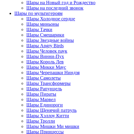
Шары на Новый год и Рождество
Шары на последний звонок
Шары по мультигероям
Шары Холодное сердце
Шары миньоны
Шары Тачки
Шары Смешарики
Шары Звездные войны
Шары Angry Birds
Шары Человек паук
Шары Винни-Пух
Шары Король Лев
Шары Микки Маус
Шары Черепашки Ниндзя
Шары Самолеты
Шары Трансформеры
Шары Рапунцель
Шары Пираты
Шары Марвел
Шары Единороги
Шары Щенячий патруль
Шары Хэллоу Китти
Шары Тролли
Шары Мишки Ми мишки
Шары Принцессы