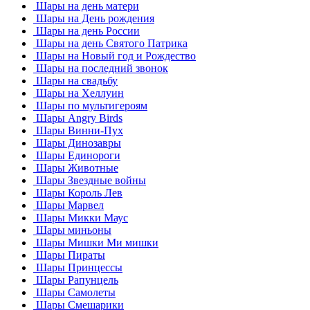
Шары на день матери
Шары на День рождения
Шары на день России
Шары на день Святого Патрика
Шары на Новый год и Рождество
Шары на последний звонок
Шары на свадьбу
Шары на Хеллуин
Шары по мультигероям
Шары Angry Birds
Шары Винни-Пух
Шары Динозавры
Шары Единороги
Шары Животные
Шары Звездные войны
Шары Король Лев
Шары Марвел
Шары Микки Маус
Шары миньоны
Шары Мишки Ми мишки
Шары Пираты
Шары Принцессы
Шары Рапунцель
Шары Самолеты
Шары Смешарики