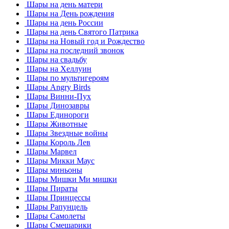
Шары на день матери
Шары на День рождения
Шары на день России
Шары на день Святого Патрика
Шары на Новый год и Рождество
Шары на последний звонок
Шары на свадьбу
Шары на Хеллуин
Шары по мультигероям
Шары Angry Birds
Шары Винни-Пух
Шары Динозавры
Шары Единороги
Шары Животные
Шары Звездные войны
Шары Король Лев
Шары Марвел
Шары Микки Маус
Шары миньоны
Шары Мишки Ми мишки
Шары Пираты
Шары Принцессы
Шары Рапунцель
Шары Самолеты
Шары Смешарики