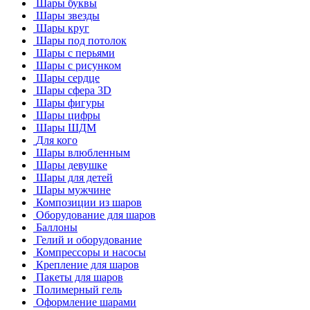
Шары буквы
Шары звезды
Шары круг
Шары под потолок
Шары с перьями
Шары с рисунком
Шары сердце
Шары сфера 3D
Шары фигуры
Шары цифры
Шары ШДМ
Для кого
Шары влюбленным
Шары девушке
Шары для детей
Шары мужчине
Композиции из шаров
Оборудование для шаров
Баллоны
Гелий и оборудование
Компрессоры и насосы
Крепление для шаров
Пакеты для шаров
Полимерный гель
Оформление шарами