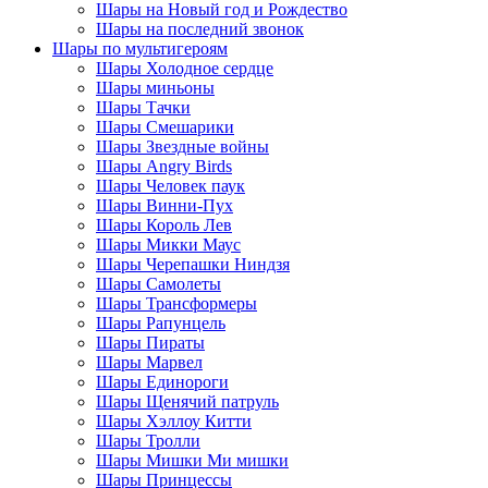
Шары на Новый год и Рождество
Шары на последний звонок
Шары по мультигероям
Шары Холодное сердце
Шары миньоны
Шары Тачки
Шары Смешарики
Шары Звездные войны
Шары Angry Birds
Шары Человек паук
Шары Винни-Пух
Шары Король Лев
Шары Микки Маус
Шары Черепашки Ниндзя
Шары Самолеты
Шары Трансформеры
Шары Рапунцель
Шары Пираты
Шары Марвел
Шары Единороги
Шары Щенячий патруль
Шары Хэллоу Китти
Шары Тролли
Шары Мишки Ми мишки
Шары Принцессы