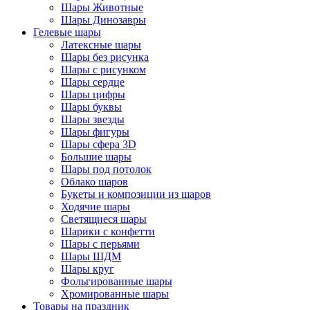
Шары Животные
Шары Динозавры
Гелевые шары
Латексные шары
Шары без рисунка
Шары с рисунком
Шары сердце
Шары цифры
Шары буквы
Шары звезды
Шары фигуры
Шары сфера 3D
Большие шары
Шары под потолок
Облако шаров
Букеты и композиции из шаров
Ходячие шары
Светящиеся шары
Шарики с конфетти
Шары с перьями
Шары ШДМ
Шары круг
Фольгированные шары
Хромированные шары
Товары на праздник