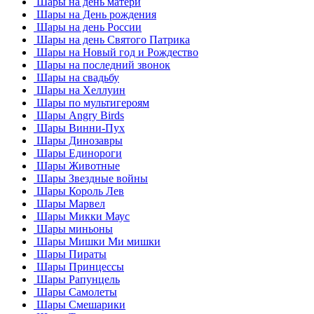
Шары на день матери
Шары на День рождения
Шары на день России
Шары на день Святого Патрика
Шары на Новый год и Рождество
Шары на последний звонок
Шары на свадьбу
Шары на Хеллуин
Шары по мультигероям
Шары Angry Birds
Шары Винни-Пух
Шары Динозавры
Шары Единороги
Шары Животные
Шары Звездные войны
Шары Король Лев
Шары Марвел
Шары Микки Маус
Шары миньоны
Шары Мишки Ми мишки
Шары Пираты
Шары Принцессы
Шары Рапунцель
Шары Самолеты
Шары Смешарики