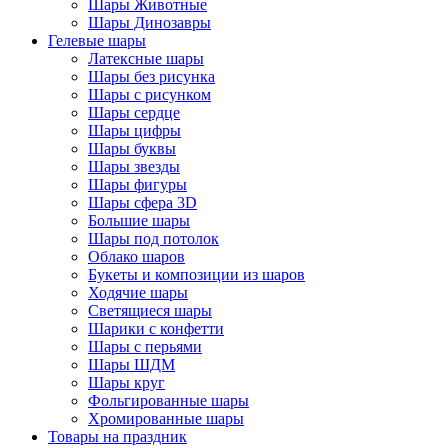
Шары Животные
Шары Динозавры
Гелевые шары
Латексные шары
Шары без рисунка
Шары с рисунком
Шары сердце
Шары цифры
Шары буквы
Шары звезды
Шары фигуры
Шары сфера 3D
Большие шары
Шары под потолок
Облако шаров
Букеты и композиции из шаров
Ходячие шары
Светящиеся шары
Шарики с конфетти
Шары с перьями
Шары ШДМ
Шары круг
Фольгированные шары
Хромированные шары
Товары на праздник