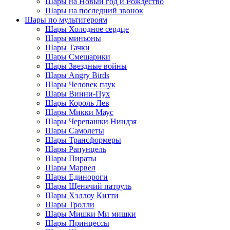
Шары на Новый год и Рождество
Шары на последний звонок
Шары по мультигероям
Шары Холодное сердце
Шары миньоны
Шары Тачки
Шары Смешарики
Шары Звездные войны
Шары Angry Birds
Шары Человек паук
Шары Винни-Пух
Шары Король Лев
Шары Микки Маус
Шары Черепашки Ниндзя
Шары Самолеты
Шары Трансформеры
Шары Рапунцель
Шары Пираты
Шары Марвел
Шары Единороги
Шары Щенячий патруль
Шары Хэллоу Китти
Шары Тролли
Шары Мишки Ми мишки
Шары Принцессы