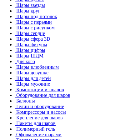
Шары звезды
Шары круг
Шары под потолок
Шары с перьями
Шары с рисунком
Шары сердце
Шары сфера 3D
Шары фигуры
Шары цифры
Шары ШДМ
Для кого
Шары влюбленным
Шары девушке
Шары для детей
Шары мужчине
Композиции из шаров
Оборудование для шаров
Баллоны
Гелий и оборудование
Компрессоры и насосы
Крепление для шаров
Пакеты для шаров
Полимерный гель
Оформление шарами