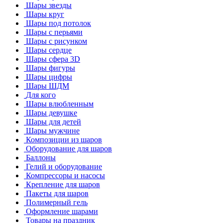
Шары звезды
Шары круг
Шары под потолок
Шары с перьями
Шары с рисунком
Шары сердце
Шары сфера 3D
Шары фигуры
Шары цифры
Шары ШДМ
Для кого
Шары влюбленным
Шары девушке
Шары для детей
Шары мужчине
Композиции из шаров
Оборудование для шаров
Баллоны
Гелий и оборудование
Компрессоры и насосы
Крепление для шаров
Пакеты для шаров
Полимерный гель
Оформление шарами
Товары на праздник