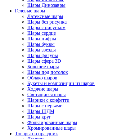
Шары Динозавры
Гелевые шары
Латексные шары
Шары без рисунка
Шары с рисунком
Шары сердце
Шары цифры
Шары буквы
Шары звезды
Шары фигуры
Шары сфера 3D
Большие шары
Шары под потолок
Облако шаров
Букеты и композиции из шаров
Ходячие шары
Светящиеся шары
Шарики с конфетти
Шары с перьями
Шары ШДМ
Шары круг
Фольгированные шары
Хромированные шары
Товары на праздник