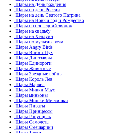
Шары на День рождения
Шары на день России
Шары на день Святого Патрика
Шары на Новый год и Рождество
Шары на последний звонок
Шары на свадьбу
Шары на Хеллуин
Шары по мультигероям
Шары Angry Birds
Шары Винни-Пух
Шары Динозавры
Шары Единороги
Шары Животные
Шары Звездные войны
Шары Король Лев
Шары Марвел
Шары Микки Маус
Шары миньоны
Шары Мишки Ми мишки
Шары Пираты
Шары Принцессы
Шары Рапунцель
Шары Самолеты
Шары Смешарики
Шары Тачки