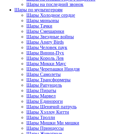
Шары на последний звонок
Шары по мультигероям
Шары Холодное сердце
Шары миньоны
Шары Тачки
Шары Смешарики
Шары Звездные войны
Шары Angry Birds
Шары Человек паук
Шары Винни-Пух
Шары Король Лев
Шары Микки Маус
Шары Черепашки Ниндзя
Шары Самолеты
Шары Трансформеры
Шары Рапунцель
Шары Пираты
Шары Марвел
Шары Единороги
Шары Щенячий патруль
Шары Хэллоу Китти
Шары Тролли
Шары Мишки Ми мишки
Шары Принцессы
Шары Животные