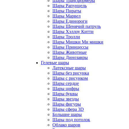
Шары Трансформеры
Шары Рапунцель
Шары Пираты
Шары Марвел
Шары Единороги
Шары Щенячий патруль
Шары Хэллоу Китти
Шары Тролли
Шары Мишки Ми мишки
Шары Принцессы
Шары Животные
Шары Динозавры
Гелевые шары
Латексные шары
Шары без рисунка
Шары с рисунком
Шары сердце
Шары цифры
Шары буквы
Шары звезды
Шары фигуры
Шары сфера 3D
Большие шары
Шары под потолок
Облако шаров