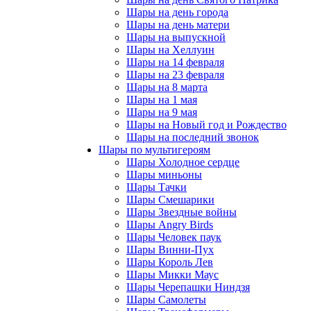
Шары на день города
Шары на день матери
Шары на выпускной
Шары на Хеллуин
Шары на 14 февраля
Шары на 23 февраля
Шары на 8 марта
Шары на 1 мая
Шары на 9 мая
Шары на Новый год и Рождество
Шары на последний звонок
Шары по мультигероям
Шары Холодное сердце
Шары миньоны
Шары Тачки
Шары Смешарики
Шары Звездные войны
Шары Angry Birds
Шары Человек паук
Шары Винни-Пух
Шары Король Лев
Шары Микки Маус
Шары Черепашки Ниндзя
Шары Самолеты