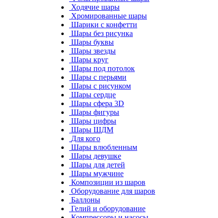
Ходячие шары
Хромированные шары
Шарики с конфетти
Шары без рисунка
Шары буквы
Шары звезды
Шары круг
Шары под потолок
Шары с перьями
Шары с рисунком
Шары сердце
Шары сфера 3D
Шары фигуры
Шары цифры
Шары ШДМ
Для кого
Шары влюбленным
Шары девушке
Шары для детей
Шары мужчине
Композиции из шаров
Оборудование для шаров
Баллоны
Гелий и оборудование
Компрессоры и насосы