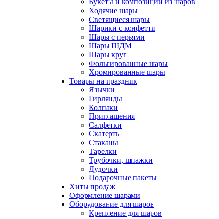
Букеты и композиции из шаров
Ходячие шары
Светящиеся шары
Шарики с конфетти
Шары с перьями
Шары ШДМ
Шары круг
Фольгированные шары
Хромированные шары
Товары на праздник
Язычки
Гирлянды
Колпаки
Приглашения
Салфетки
Скатерть
Стаканы
Тарелки
Трубочки, шпажки
Дудочки
Подарочные пакеты
Хиты продаж
Оформление шарами
Оборудование для шаров
Крепление для шаров