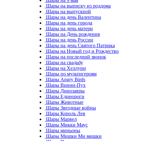
Шары на 9 мая
Шары на выписку из роддома
Шары на выпускной
Шары на день Валентина
Шары на день города
Шары на день матери
Шары на День рождения
Шары на день России
Шары на день Святого Патрика
Шары на Новый год и Рождество
Шары на последний звонок
Шары на свадьбу
Шары на Хеллуин
Шары по мультигероям
Шары Angry Birds
Шары Винни-Пух
Шары Динозавры
Шары Единороги
Шары Животные
Шары Звездные войны
Шары Король Лев
Шары Марвел
Шары Микки Маус
Шары миньоны
Шары Мишки Ми мишки