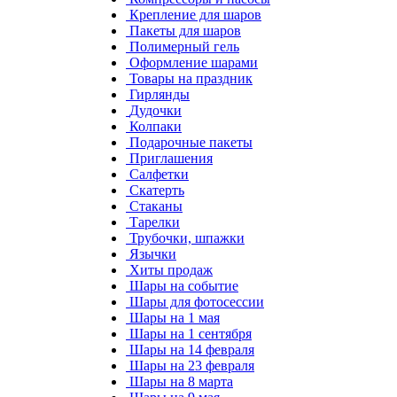
Крепление для шаров
Пакеты для шаров
Полимерный гель
Оформление шарами
Товары на праздник
Гирлянды
Дудочки
Колпаки
Подарочные пакеты
Приглашения
Салфетки
Скатерть
Стаканы
Тарелки
Трубочки, шпажки
Язычки
Хиты продаж
Шары на событие
Шары для фотосессии
Шары на 1 мая
Шары на 1 сентября
Шары на 14 февраля
Шары на 23 февраля
Шары на 8 марта