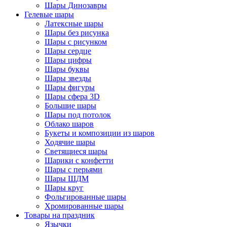
Шары Динозавры
Гелевые шары
Латексные шары
Шары без рисунка
Шары с рисунком
Шары сердце
Шары цифры
Шары буквы
Шары звезды
Шары фигуры
Шары сфера 3D
Большие шары
Шары под потолок
Облако шаров
Букеты и композиции из шаров
Ходячие шары
Светящиеся шары
Шарики с конфетти
Шары с перьями
Шары ШДМ
Шары круг
Фольгированные шары
Хромированные шары
Товары на праздник
Язычки