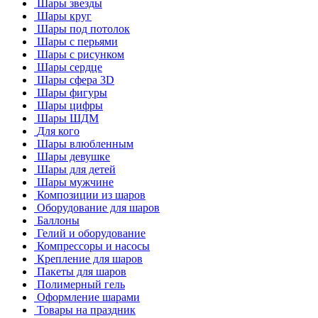
Шары звезды
Шары круг
Шары под потолок
Шары с перьями
Шары с рисунком
Шары сердце
Шары сфера 3D
Шары фигуры
Шары цифры
Шары ШДМ
Для кого
Шары влюбленным
Шары девушке
Шары для детей
Шары мужчине
Композиции из шаров
Оборудование для шаров
Баллоны
Гелий и оборудование
Компрессоры и насосы
Крепление для шаров
Пакеты для шаров
Полимерный гель
Оформление шарами
Товары на праздник