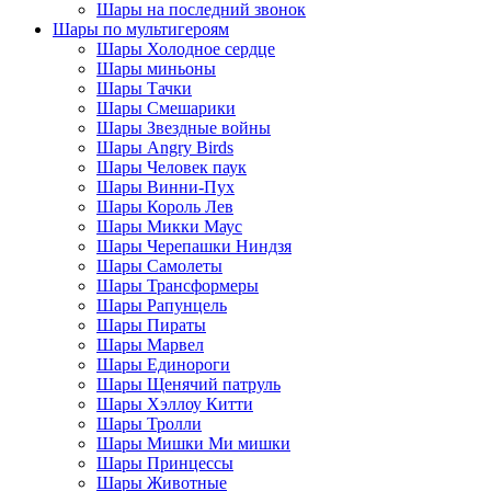
Шары на последний звонок
Шары по мультигероям
Шары Холодное сердце
Шары миньоны
Шары Тачки
Шары Смешарики
Шары Звездные войны
Шары Angry Birds
Шары Человек паук
Шары Винни-Пух
Шары Король Лев
Шары Микки Маус
Шары Черепашки Ниндзя
Шары Самолеты
Шары Трансформеры
Шары Рапунцель
Шары Пираты
Шары Марвел
Шары Единороги
Шары Щенячий патруль
Шары Хэллоу Китти
Шары Тролли
Шары Мишки Ми мишки
Шары Принцессы
Шары Животные