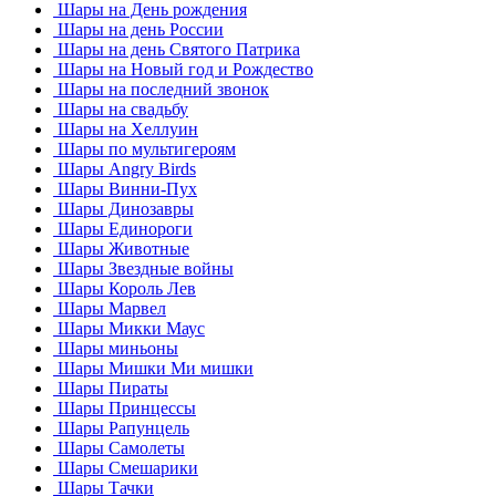
Шары на День рождения
Шары на день России
Шары на день Святого Патрика
Шары на Новый год и Рождество
Шары на последний звонок
Шары на свадьбу
Шары на Хеллуин
Шары по мультигероям
Шары Angry Birds
Шары Винни-Пух
Шары Динозавры
Шары Единороги
Шары Животные
Шары Звездные войны
Шары Король Лев
Шары Марвел
Шары Микки Маус
Шары миньоны
Шары Мишки Ми мишки
Шары Пираты
Шары Принцессы
Шары Рапунцель
Шары Самолеты
Шары Смешарики
Шары Тачки