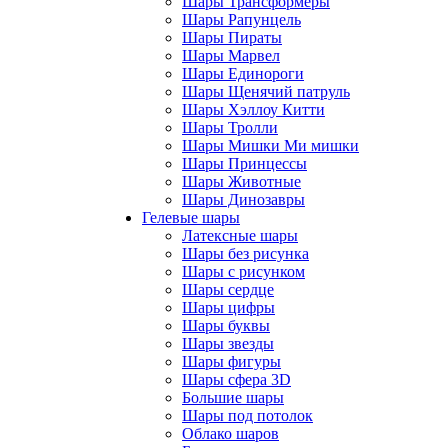
Шары Трансформеры
Шары Рапунцель
Шары Пираты
Шары Марвел
Шары Единороги
Шары Щенячий патруль
Шары Хэллоу Китти
Шары Тролли
Шары Мишки Ми мишки
Шары Принцессы
Шары Животные
Шары Динозавры
Гелевые шары
Латексные шары
Шары без рисунка
Шары с рисунком
Шары сердце
Шары цифры
Шары буквы
Шары звезды
Шары фигуры
Шары сфера 3D
Большие шары
Шары под потолок
Облако шаров