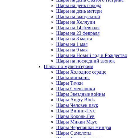
Шары на день города
Шары на день матери
Шары на выпускной
Шары на Хеллуин
Шары на 14 февраля
Шары на 23 февраля
Шары на 8 марта
Шары на 1 мая
Шары на 9 мая
Шары на Новый год и Рождество
Шары на последний звонок
Шары по мультигероям
Шары Холодное сердце
Шары миньоны
Шары Тачки
Шары Смешарики
Шары Звездные войны
Шары Angry Birds
Шары Человек паук
Шары Винни-Пух
Шары Король Лев
Шары Микки Маус
Шары Черепашки Ниндзя
Шары Самолеты