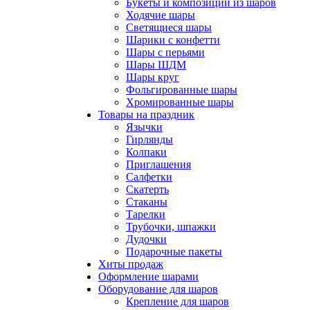
Букеты и композиции из шаров
Ходячие шары
Светящиеся шары
Шарики с конфетти
Шары с перьями
Шары ШДМ
Шары круг
Фольгированные шары
Хромированные шары
Товары на праздник
Язычки
Гирлянды
Колпаки
Приглашения
Салфетки
Скатерть
Стаканы
Тарелки
Трубочки, шпажки
Дудочки
Подарочные пакеты
Хиты продаж
Оформление шарами
Оборудование для шаров
Крепление для шаров