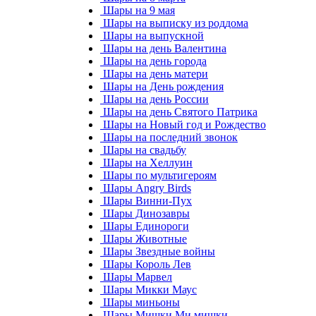
Шары на 9 мая
Шары на выписку из роддома
Шары на выпускной
Шары на день Валентина
Шары на день города
Шары на день матери
Шары на День рождения
Шары на день России
Шары на день Святого Патрика
Шары на Новый год и Рождество
Шары на последний звонок
Шары на свадьбу
Шары на Хеллуин
Шары по мультигероям
Шары Angry Birds
Шары Винни-Пух
Шары Динозавры
Шары Единороги
Шары Животные
Шары Звездные войны
Шары Король Лев
Шары Марвел
Шары Микки Маус
Шары миньоны
Шары Мишки Ми мишки