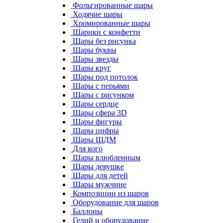
Фольгированные шары
Ходячие шары
Хромированные шары
Шарики с конфетти
Шары без рисунка
Шары буквы
Шары звезды
Шары круг
Шары под потолок
Шары с перьями
Шары с рисунком
Шары сердце
Шары сфера 3D
Шары фигуры
Шары цифры
Шары ШДМ
Для кого
Шары влюбленным
Шары девушке
Шары для детей
Шары мужчине
Композиции из шаров
Оборудование для шаров
Баллоны
Гелий и оборудование