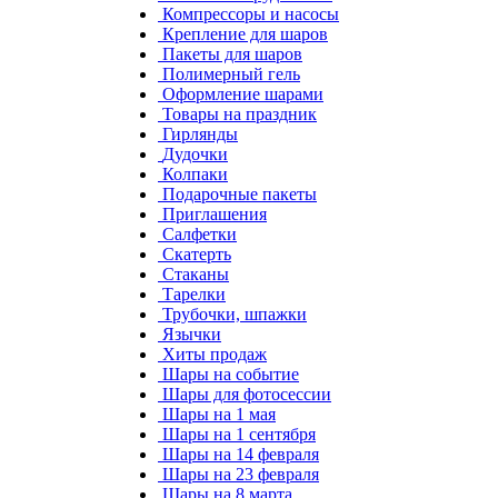
Компрессоры и насосы
Крепление для шаров
Пакеты для шаров
Полимерный гель
Оформление шарами
Товары на праздник
Гирлянды
Дудочки
Колпаки
Подарочные пакеты
Приглашения
Салфетки
Скатерть
Стаканы
Тарелки
Трубочки, шпажки
Язычки
Хиты продаж
Шары на событие
Шары для фотосессии
Шары на 1 мая
Шары на 1 сентября
Шары на 14 февраля
Шары на 23 февраля
Шары на 8 марта