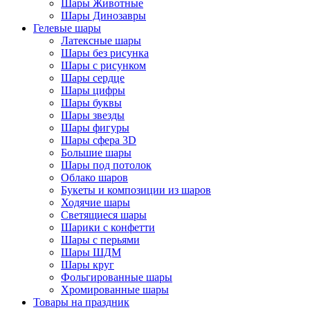
Шары Животные
Шары Динозавры
Гелевые шары
Латексные шары
Шары без рисунка
Шары с рисунком
Шары сердце
Шары цифры
Шары буквы
Шары звезды
Шары фигуры
Шары сфера 3D
Большие шары
Шары под потолок
Облако шаров
Букеты и композиции из шаров
Ходячие шары
Светящиеся шары
Шарики с конфетти
Шары с перьями
Шары ШДМ
Шары круг
Фольгированные шары
Хромированные шары
Товары на праздник