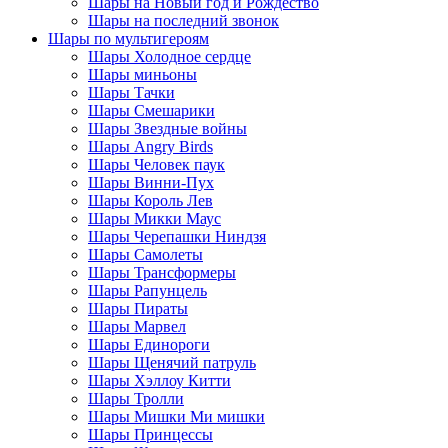
Шары на Новый год и Рождество
Шары на последний звонок
Шары по мультигероям
Шары Холодное сердце
Шары миньоны
Шары Тачки
Шары Смешарики
Шары Звездные войны
Шары Angry Birds
Шары Человек паук
Шары Винни-Пух
Шары Король Лев
Шары Микки Маус
Шары Черепашки Ниндзя
Шары Самолеты
Шары Трансформеры
Шары Рапунцель
Шары Пираты
Шары Марвел
Шары Единороги
Шары Щенячий патруль
Шары Хэллоу Китти
Шары Тролли
Шары Мишки Ми мишки
Шары Принцессы