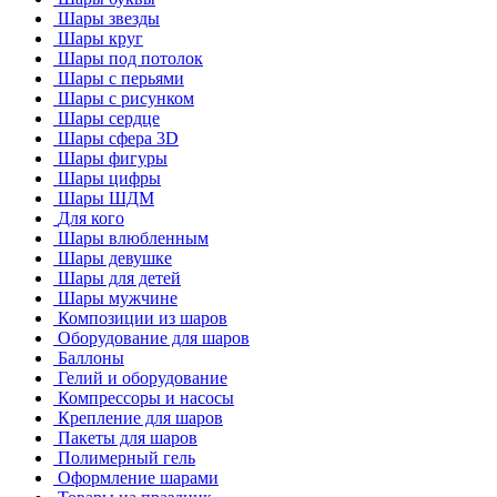
Шары звезды
Шары круг
Шары под потолок
Шары с перьями
Шары с рисунком
Шары сердце
Шары сфера 3D
Шары фигуры
Шары цифры
Шары ШДМ
Для кого
Шары влюбленным
Шары девушке
Шары для детей
Шары мужчине
Композиции из шаров
Оборудование для шаров
Баллоны
Гелий и оборудование
Компрессоры и насосы
Крепление для шаров
Пакеты для шаров
Полимерный гель
Оформление шарами