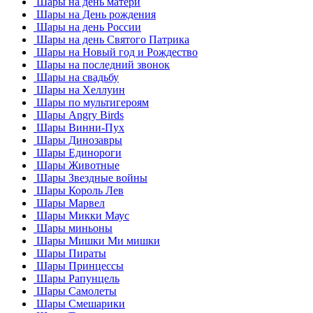
Шары на день матери
Шары на День рождения
Шары на день России
Шары на день Святого Патрика
Шары на Новый год и Рождество
Шары на последний звонок
Шары на свадьбу
Шары на Хеллуин
Шары по мультигероям
Шары Angry Birds
Шары Винни-Пух
Шары Динозавры
Шары Единороги
Шары Животные
Шары Звездные войны
Шары Король Лев
Шары Марвел
Шары Микки Маус
Шары миньоны
Шары Мишки Ми мишки
Шары Пираты
Шары Принцессы
Шары Рапунцель
Шары Самолеты
Шары Смешарики