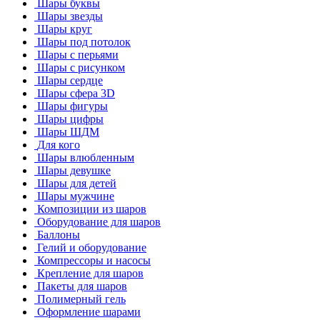
Шары буквы
Шары звезды
Шары круг
Шары под потолок
Шары с перьями
Шары с рисунком
Шары сердце
Шары сфера 3D
Шары фигуры
Шары цифры
Шары ШДМ
Для кого
Шары влюбленным
Шары девушке
Шары для детей
Шары мужчине
Композиции из шаров
Оборудование для шаров
Баллоны
Гелий и оборудование
Компрессоры и насосы
Крепление для шаров
Пакеты для шаров
Полимерный гель
Оформление шарами