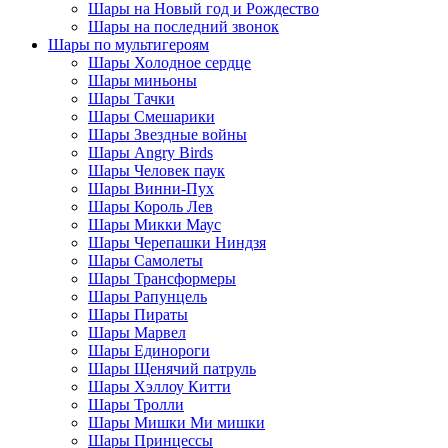
Шары на Новый год и Рождество
Шары на последний звонок
Шары по мультигероям
Шары Холодное сердце
Шары миньоны
Шары Тачки
Шары Смешарики
Шары Звездные войны
Шары Angry Birds
Шары Человек паук
Шары Винни-Пух
Шары Король Лев
Шары Микки Маус
Шары Черепашки Ниндзя
Шары Самолеты
Шары Трансформеры
Шары Рапунцель
Шары Пираты
Шары Марвел
Шары Единороги
Шары Щенячий патруль
Шары Хэллоу Китти
Шары Тролли
Шары Мишки Ми мишки
Шары Принцессы