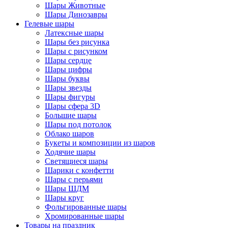
Шары Животные
Шары Динозавры
Гелевые шары
Латексные шары
Шары без рисунка
Шары с рисунком
Шары сердце
Шары цифры
Шары буквы
Шары звезды
Шары фигуры
Шары сфера 3D
Большие шары
Шары под потолок
Облако шаров
Букеты и композиции из шаров
Ходячие шары
Светящиеся шары
Шарики с конфетти
Шары с перьями
Шары ШДМ
Шары круг
Фольгированные шары
Хромированные шары
Товары на праздник