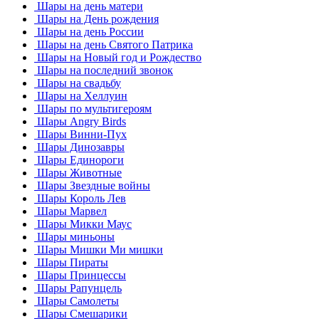
Шары на день матери
Шары на День рождения
Шары на день России
Шары на день Святого Патрика
Шары на Новый год и Рождество
Шары на последний звонок
Шары на свадьбу
Шары на Хеллуин
Шары по мультигероям
Шары Angry Birds
Шары Винни-Пух
Шары Динозавры
Шары Единороги
Шары Животные
Шары Звездные войны
Шары Король Лев
Шары Марвел
Шары Микки Маус
Шары миньоны
Шары Мишки Ми мишки
Шары Пираты
Шары Принцессы
Шары Рапунцель
Шары Самолеты
Шары Смешарики