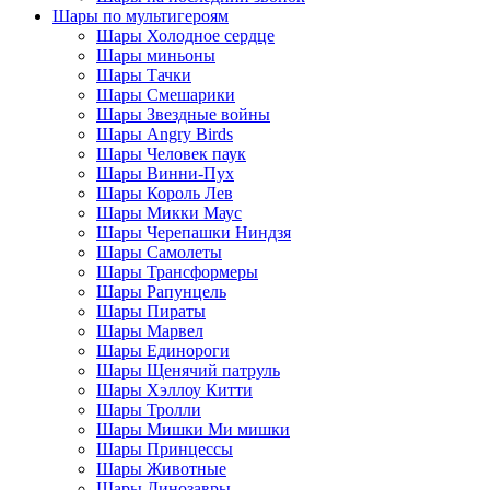
Шары по мультигероям
Шары Холодное сердце
Шары миньоны
Шары Тачки
Шары Смешарики
Шары Звездные войны
Шары Angry Birds
Шары Человек паук
Шары Винни-Пух
Шары Король Лев
Шары Микки Маус
Шары Черепашки Ниндзя
Шары Самолеты
Шары Трансформеры
Шары Рапунцель
Шары Пираты
Шары Марвел
Шары Единороги
Шары Щенячий патруль
Шары Хэллоу Китти
Шары Тролли
Шары Мишки Ми мишки
Шары Принцессы
Шары Животные
Шары Динозавры