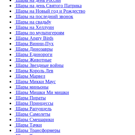
Шары на день России
Шары на день Святого Патрика
Шары на Новый год и Рождество
Шары на последний звонок
Шары на свадьбу
Шары на Хеллуин
Шары по мультигероям
Шары Angry Birds
Шары Винни-Пух
Шары Динозавры
Шары Единороги
Шары Животные
Шары Звездные войны
Шары Король Лев
Шары Марвел
Шары Микки Маус
Шары миньоны
Шары Мишки Ми мишки
Шары Пираты
Шары Принцессы
Шары Рапунцель
Шары Самолеты
Шары Смешарики
Шары Тачки
Шары Трансформеры