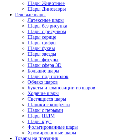
Шары Животные
Шары Динозавры
Гелевые шары
Латексные шары
Шары без рисунка
Шары с рисунком
Шары сердце
Шары цифры
Шары буквы
Шары звезды
Шары фигуры
Шары сфера 3D
Большие шары
Шары под потолок
Облако шаров
Букеты и композиции из шаров
Ходячие шары
Светящиеся шары
Шарики с конфетти
Шары с перьями
Шары ШДМ
Шары круг
Фольгированные шары
Хромированные шары
Товары на праздник