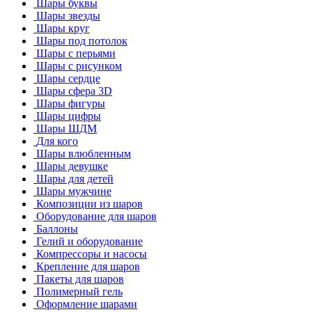
Шары буквы
Шары звезды
Шары круг
Шары под потолок
Шары с перьями
Шары с рисунком
Шары сердце
Шары сфера 3D
Шары фигуры
Шары цифры
Шары ШДМ
Для кого
Шары влюбленным
Шары девушке
Шары для детей
Шары мужчине
Композиции из шаров
Оборудование для шаров
Баллоны
Гелий и оборудование
Компрессоры и насосы
Крепление для шаров
Пакеты для шаров
Полимерный гель
Оформление шарами