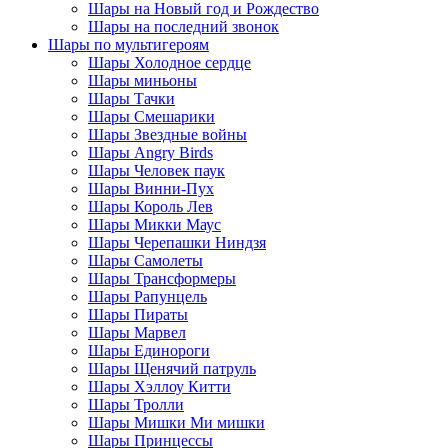
Шары на Новый год и Рождество
Шары на последний звонок
Шары по мультигероям
Шары Холодное сердце
Шары миньоны
Шары Тачки
Шары Смешарики
Шары Звездные войны
Шары Angry Birds
Шары Человек паук
Шары Винни-Пух
Шары Король Лев
Шары Микки Маус
Шары Черепашки Ниндзя
Шары Самолеты
Шары Трансформеры
Шары Рапунцель
Шары Пираты
Шары Марвел
Шары Единороги
Шары Щенячий патруль
Шары Хэллоу Китти
Шары Тролли
Шары Мишки Ми мишки
Шары Принцессы