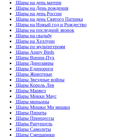
Шары на день матери
Шары на День рождения
Шары на день России
Шары на день Святого Патрика
Шары на Новый год и Рождество
Шары на последний звонок
Шары на свадьбу
Шары на Хеллуин
Шары по мультигероям
Шары Angry Birds
Шары Винни-Пух
Шары Динозавры
Шары Единороги
Шары Животные
Шары Звездные войны
Шары Король Лев
Шары Марвел
Шары Микки Маус
Шары миньоны
Шары Мишки Ми мишки
Шары Пираты
Шары Принцессы
Шары Рапунцель
Шары Самолеты
Шары Смешарики