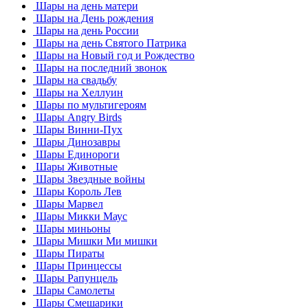
Шары на день матери
Шары на День рождения
Шары на день России
Шары на день Святого Патрика
Шары на Новый год и Рождество
Шары на последний звонок
Шары на свадьбу
Шары на Хеллуин
Шары по мультигероям
Шары Angry Birds
Шары Винни-Пух
Шары Динозавры
Шары Единороги
Шары Животные
Шары Звездные войны
Шары Король Лев
Шары Марвел
Шары Микки Маус
Шары миньоны
Шары Мишки Ми мишки
Шары Пираты
Шары Принцессы
Шары Рапунцель
Шары Самолеты
Шары Смешарики