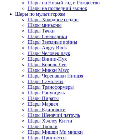
Шары на Новый год и Рождество
Шары на последний звонок
Шары по мультигероям
Шары Холодное сердце
Шары миньоны
Шары Тачки
Шары Смешарики
Шары Звездные войны
Шары Angry Birds
Шары Человек паук
Шары Винни-Пух
Шары Король Лев
Шары Микки Маус
Шары Черепашки Ниндзя
Шары Самолеты
Шары Трансформеры
Шары Рапунцель
Шары Пираты
Шары Марвел
Шары Единороги
Шары Щенячий патруль
Шары Хэллоу Китти
Шары Тролли
Шары Мишки Ми мишки
Шары Принцессы