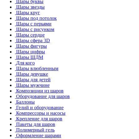
Шары буквы
Шары звезды
Шары круг
Шары под потолок
Шары с перьями
Шары с рисунком
Шары сердце
Шары сфера 3D
Шары фигуры
Шары цифры
Шары ШДМ
Для кого
Шары влюбленным
Шары девушке
Шары для детей
Шары мужчине
Композиции из шаров
Оборудование для шаров
Баллоны
Гелий и оборудование
Компрессоры и насосы
Крепление для шаров
Пакеты для шаров
Полимерный гель
Оформление шарами