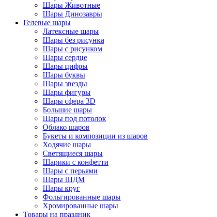
Шары Животные
Шары Динозавры
Гелевые шары
Латексные шары
Шары без рисунка
Шары с рисунком
Шары сердце
Шары цифры
Шары буквы
Шары звезды
Шары фигуры
Шары сфера 3D
Большие шары
Шары под потолок
Облако шаров
Букеты и композиции из шаров
Ходячие шары
Светящиеся шары
Шарики с конфетти
Шары с перьями
Шары ШДМ
Шары круг
Фольгированные шары
Хромированные шары
Товары на праздник