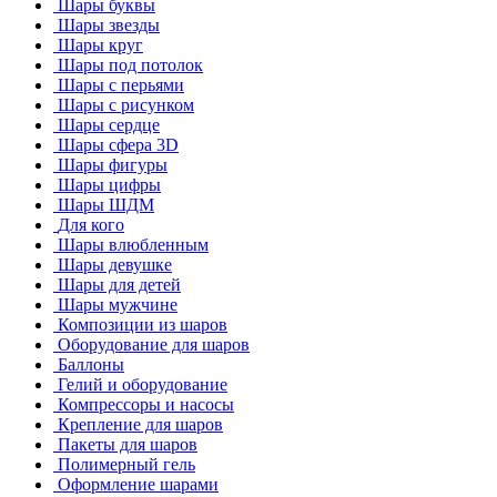
Шары буквы
Шары звезды
Шары круг
Шары под потолок
Шары с перьями
Шары с рисунком
Шары сердце
Шары сфера 3D
Шары фигуры
Шары цифры
Шары ШДМ
Для кого
Шары влюбленным
Шары девушке
Шары для детей
Шары мужчине
Композиции из шаров
Оборудование для шаров
Баллоны
Гелий и оборудование
Компрессоры и насосы
Крепление для шаров
Пакеты для шаров
Полимерный гель
Оформление шарами