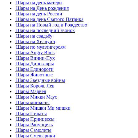
Шары на день матери
Шары на День рождения
Шары на день России
Шары на день Святого Патрика
Шары на Новый год и Рождество
Шары на последний звонок
Шары на свадьбу
Шары на Хеллуин
Шары по мультигероям
Шары Angry Birds
Шары Винни-Пух
Шары Динозавры
Шары Единороги
Шары Животные
Шары Звездные войны
Шары Король Лев
Шары Марвел
Шары Микки Маус
Шары миньоны
Шары Мишки Ми мишки
Шары Пираты
Шары Принцессы
Шары Рапунцель
Шары Самолеты
Шары Смешарики