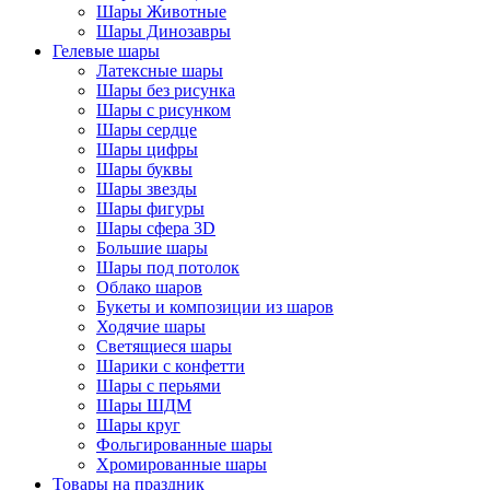
Шары Животные
Шары Динозавры
Гелевые шары
Латексные шары
Шары без рисунка
Шары с рисунком
Шары сердце
Шары цифры
Шары буквы
Шары звезды
Шары фигуры
Шары сфера 3D
Большие шары
Шары под потолок
Облако шаров
Букеты и композиции из шаров
Ходячие шары
Светящиеся шары
Шарики с конфетти
Шары с перьями
Шары ШДМ
Шары круг
Фольгированные шары
Хромированные шары
Товары на праздник