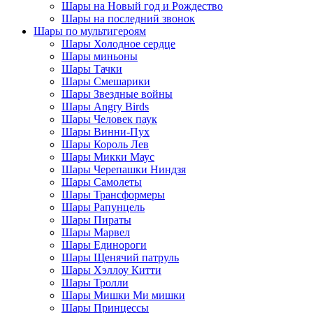
Шары на Новый год и Рождество
Шары на последний звонок
Шары по мультигероям
Шары Холодное сердце
Шары миньоны
Шары Тачки
Шары Смешарики
Шары Звездные войны
Шары Angry Birds
Шары Человек паук
Шары Винни-Пух
Шары Король Лев
Шары Микки Маус
Шары Черепашки Ниндзя
Шары Самолеты
Шары Трансформеры
Шары Рапунцель
Шары Пираты
Шары Марвел
Шары Единороги
Шары Щенячий патруль
Шары Хэллоу Китти
Шары Тролли
Шары Мишки Ми мишки
Шары Принцессы