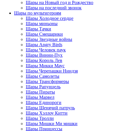
Шары на Новый год и Рождество
Шары на последний звонок
Шары по мультигероям
Шары Холодное сердце
Шары миньоны
Шары Тачки
Шары Смешарики
Шары Звездные войны
Шары Angry Birds
Шары Человек паук
Шары Винни-Пух
Шары Король Лев
Шары Микки Маус
Шары Черепашки Ниндзя
Шары Самолеты
Шары Трансформеры
Шары Рапунцель
Шары Пираты
Шары Марвел
Шары Единороги
Шары Щенячий патруль
Шары Хэллоу Китти
Шары Тролли
Шары Мишки Ми мишки
Шары Принцессы