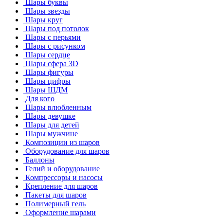
Шары буквы
Шары звезды
Шары круг
Шары под потолок
Шары с перьями
Шары с рисунком
Шары сердце
Шары сфера 3D
Шары фигуры
Шары цифры
Шары ШДМ
Для кого
Шары влюбленным
Шары девушке
Шары для детей
Шары мужчине
Композиции из шаров
Оборудование для шаров
Баллоны
Гелий и оборудование
Компрессоры и насосы
Крепление для шаров
Пакеты для шаров
Полимерный гель
Оформление шарами