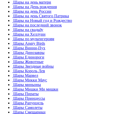
Шары на день матери
Шары на День рождения
Шары на день России
Шары на день Святого Патрика
Шары на Новый год и Рождество
Шары на последний звонок
Шары на свадьбу
Шары на Хеллуин
Шары по мультигероям
Шары Angry Birds
Шары Винни-Пух
Шары Динозавры
Шары Единороги
Шары Животные
Шары Звездные войны
Шары Король Лев
Шары Марвел
Шары Микки Маус
Шары миньоны
Шары Мишки Ми мишки
Шары Пираты
Шары Принцессы
Шары Рапунцель
Шары Самолеты
Шары Смешарики