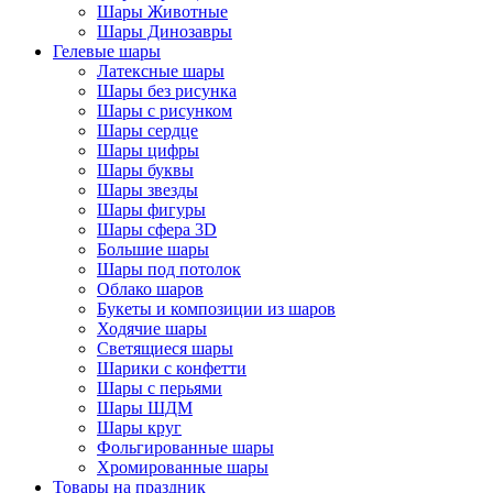
Шары Животные
Шары Динозавры
Гелевые шары
Латексные шары
Шары без рисунка
Шары с рисунком
Шары сердце
Шары цифры
Шары буквы
Шары звезды
Шары фигуры
Шары сфера 3D
Большие шары
Шары под потолок
Облако шаров
Букеты и композиции из шаров
Ходячие шары
Светящиеся шары
Шарики с конфетти
Шары с перьями
Шары ШДМ
Шары круг
Фольгированные шары
Хромированные шары
Товары на праздник