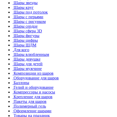
Шары звезды
Шары круг
Шары под потолок
Шары с перьями
Шары с рисунком
Шары сердце
Шары сфера 3D
Шары фигуры
Шары цифры
Шары ШДМ
Для кого
Шары влюбленным
Шары девушке
Шары для детей
Шары мужчине
Композиции из шаров
Оборудование для шаров
Баллоны
Гелий и оборудование
Компрессоры и насосы
Крепление для шаров
Пакеты для шаров
Полимерный гель
Оформление шарами
Товары на праздник