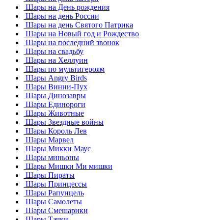
Шары на День рождения
Шары на день России
Шары на день Святого Патрика
Шары на Новый год и Рождество
Шары на последний звонок
Шары на свадьбу
Шары на Хеллуин
Шары по мультигероям
Шары Angry Birds
Шары Винни-Пух
Шары Динозавры
Шары Единороги
Шары Животные
Шары Звездные войны
Шары Король Лев
Шары Марвел
Шары Микки Маус
Шары миньоны
Шары Мишки Ми мишки
Шары Пираты
Шары Принцессы
Шары Рапунцель
Шары Самолеты
Шары Смешарики
Шары Тачки