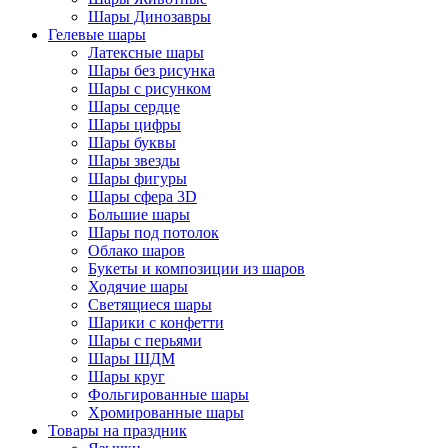
Шары Динозавры
Гелевые шары
Латексные шары
Шары без рисунка
Шары с рисунком
Шары сердце
Шары цифры
Шары буквы
Шары звезды
Шары фигуры
Шары сфера 3D
Большие шары
Шары под потолок
Облако шаров
Букеты и композиции из шаров
Ходячие шары
Светящиеся шары
Шарики с конфетти
Шары с перьями
Шары ШДМ
Шары круг
Фольгированные шары
Хромированные шары
Товары на праздник