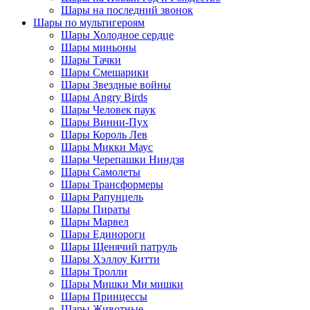
Шары на последний звонок
Шары по мультигероям
Шары Холодное сердце
Шары миньоны
Шары Тачки
Шары Смешарики
Шары Звездные войны
Шары Angry Birds
Шары Человек паук
Шары Винни-Пух
Шары Король Лев
Шары Микки Маус
Шары Черепашки Ниндзя
Шары Самолеты
Шары Трансформеры
Шары Рапунцель
Шары Пираты
Шары Марвел
Шары Единороги
Шары Щенячий патруль
Шары Хэллоу Китти
Шары Тролли
Шары Мишки Ми мишки
Шары Принцессы
Шары Животные