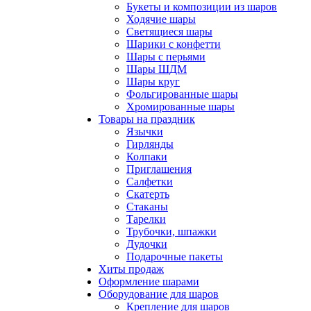
Букеты и композиции из шаров
Ходячие шары
Светящиеся шары
Шарики с конфетти
Шары с перьями
Шары ШДМ
Шары круг
Фольгированные шары
Хромированные шары
Товары на праздник
Язычки
Гирлянды
Колпаки
Приглашения
Салфетки
Скатерть
Стаканы
Тарелки
Трубочки, шпажки
Дудочки
Подарочные пакеты
Хиты продаж
Оформление шарами
Оборудование для шаров
Крепление для шаров