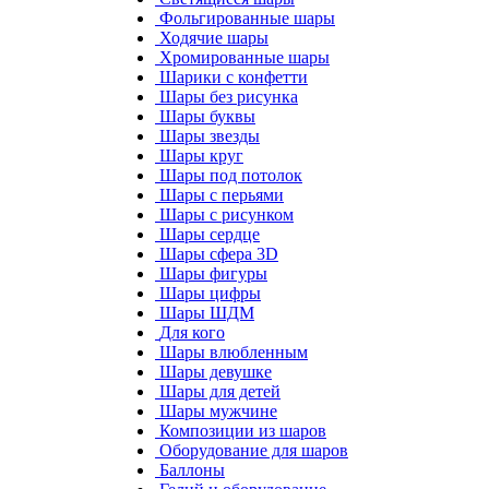
Фольгированные шары
Ходячие шары
Хромированные шары
Шарики с конфетти
Шары без рисунка
Шары буквы
Шары звезды
Шары круг
Шары под потолок
Шары с перьями
Шары с рисунком
Шары сердце
Шары сфера 3D
Шары фигуры
Шары цифры
Шары ШДМ
Для кого
Шары влюбленным
Шары девушке
Шары для детей
Шары мужчине
Композиции из шаров
Оборудование для шаров
Баллоны