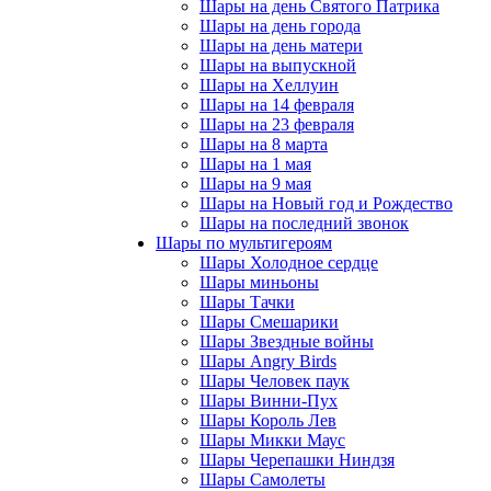
Шары на день Святого Патрика
Шары на день города
Шары на день матери
Шары на выпускной
Шары на Хеллуин
Шары на 14 февраля
Шары на 23 февраля
Шары на 8 марта
Шары на 1 мая
Шары на 9 мая
Шары на Новый год и Рождество
Шары на последний звонок
Шары по мультигероям
Шары Холодное сердце
Шары миньоны
Шары Тачки
Шары Смешарики
Шары Звездные войны
Шары Angry Birds
Шары Человек паук
Шары Винни-Пух
Шары Король Лев
Шары Микки Маус
Шары Черепашки Ниндзя
Шары Самолеты