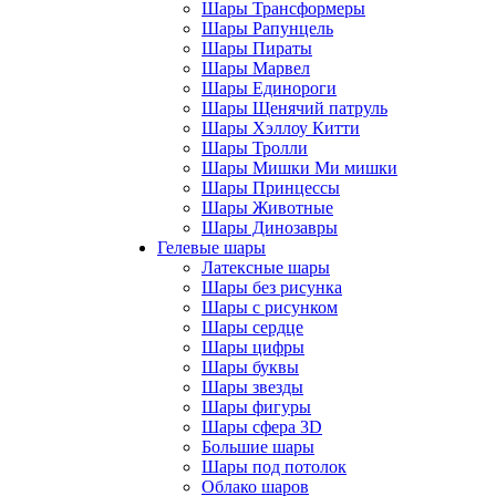
Шары Трансформеры
Шары Рапунцель
Шары Пираты
Шары Марвел
Шары Единороги
Шары Щенячий патруль
Шары Хэллоу Китти
Шары Тролли
Шары Мишки Ми мишки
Шары Принцессы
Шары Животные
Шары Динозавры
Гелевые шары
Латексные шары
Шары без рисунка
Шары с рисунком
Шары сердце
Шары цифры
Шары буквы
Шары звезды
Шары фигуры
Шары сфера 3D
Большие шары
Шары под потолок
Облако шаров