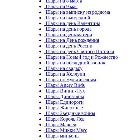
Шары на 8 марта
Шары на 9 мая
Шары на выписку из роддома
Шары на выпускной
Шары на день Валентина
Шары на день города
Шары на день матери
Шары на День рождения
Шары на день России
Шары на день Святого Патрика
Шары на Новый год и Рождество
Шары на последний звонок
Шары на свадьбу
Шары на Хеллуин
Шары по мультигероям
Шары Angry Birds
Шары Винни-Пух
Шары Динозавры
Шары Единороги
Шары Животные
Шары Звездные войны
Шары Король Лев
Шары Марвел
Шары Микки Маус
Шары миньоны