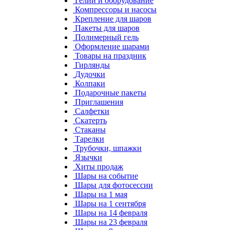
Гелий и оборудование
Компрессоры и насосы
Крепление для шаров
Пакеты для шаров
Полимерный гель
Оформление шарами
Товары на праздник
Гирлянды
Дудочки
Колпаки
Подарочные пакеты
Приглашения
Салфетки
Скатерть
Стаканы
Тарелки
Трубочки, шпажки
Язычки
Хиты продаж
Шары на событие
Шары для фотосессии
Шары на 1 мая
Шары на 1 сентября
Шары на 14 февраля
Шары на 23 февраля