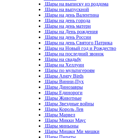
Шары на выписку из роддома
Шары на выпускной
Шары на день Валентина
Шары на день города
Шары на день матери
Шары на День рождения
Шары на день России
Шары на день Святого Патрика
Шары на Новый год и Рождество
Шары на последний звонок
Шары на свадьбу
Шары на Хеллуин
Шары по мультигероям
Шары Angry Birds
Шары Винни-Пух
Шары Динозавры
Шары Единороги
Шары Животные
Шары Звездные войны
Шары Король Лев
Шары Марвел
Шары Микки Маус
Шары миньоны
Шары Мишки Ми мишки
Шары Пираты