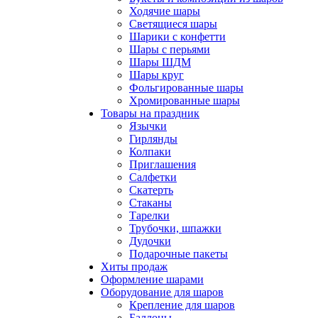
Ходячие шары
Светящиеся шары
Шарики с конфетти
Шары с перьями
Шары ШДМ
Шары круг
Фольгированные шары
Хромированные шары
Товары на праздник
Язычки
Гирлянды
Колпаки
Приглашения
Салфетки
Скатерть
Стаканы
Тарелки
Трубочки, шпажки
Дудочки
Подарочные пакеты
Хиты продаж
Оформление шарами
Оборудование для шаров
Крепление для шаров
Баллоны