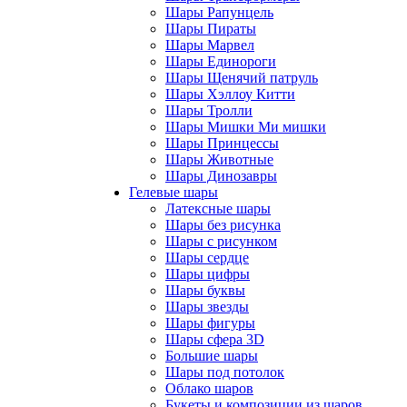
Шары Рапунцель
Шары Пираты
Шары Марвел
Шары Единороги
Шары Щенячий патруль
Шары Хэллоу Китти
Шары Тролли
Шары Мишки Ми мишки
Шары Принцессы
Шары Животные
Шары Динозавры
Гелевые шары
Латексные шары
Шары без рисунка
Шары с рисунком
Шары сердце
Шары цифры
Шары буквы
Шары звезды
Шары фигуры
Шары сфера 3D
Большие шары
Шары под потолок
Облако шаров
Букеты и композиции из шаров