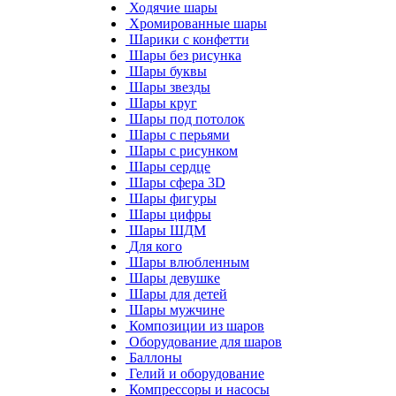
Ходячие шары
Хромированные шары
Шарики с конфетти
Шары без рисунка
Шары буквы
Шары звезды
Шары круг
Шары под потолок
Шары с перьями
Шары с рисунком
Шары сердце
Шары сфера 3D
Шары фигуры
Шары цифры
Шары ШДМ
Для кого
Шары влюбленным
Шары девушке
Шары для детей
Шары мужчине
Композиции из шаров
Оборудование для шаров
Баллоны
Гелий и оборудование
Компрессоры и насосы