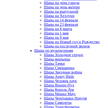
Шары на день города
Шары на день матери
Шары на выпускной
Шары на Хеллуин
Шары на 14 февраля
Шары на 23 февраля
Шары на 8 марта
Шары на 1 мая
Шары на 9 мая
Шары на Новый год и Рождество
Шары на последний звонок
Шары по мультигероям
Шары Холодное сердце
Шары миньоны
Шары Тачки
Шары Смешарики
Шары Звездные войны
Шары Angry Birds
Шары Человек паук
Шары Винни-Пух
Шары Король Лев
Шары Микки Маус
Шары Черепашки Ниндзя
Шары Самолеты
Шары Трансформеры