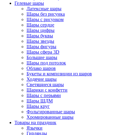
Гелевые шары
Латексные шары
Шары без рисунка
Шары с рисунком
Шары сердце
Шары цифры
Шары буквы
Шары звезды
Шары фигуры
Шары сфера 3D
Большие шары
Шары под потолок
Облако шаров
Букеты и композиции из шаров
Ходячие шары
Светящиеся шары
Шарики с конфетти
Шары с перьями
Шары ШДМ
Шары круг
Фольгированные шары
Хромированные шары
Товары на праздник
Язычки
Гирлянды