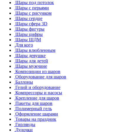
Шары под потолок
Шары с перьями
Шары с рисунком
Шары сердце
Шары сфера 3D
Шары фигуры
Шары цифры
Шары ШДМ
Для кого
Шары влюбленным
Шары девушке
Шары для детей
Шары мужчине
Композиции из шаров
Оборудование для шаров
Баллоны
Гелий и оборудование
Компрессоры и насосы
Крепление для шаров
Пакеты для шаров
Полимерный гель
Оформление шарами
Товары на праздник
Гирлянды
Дудочки