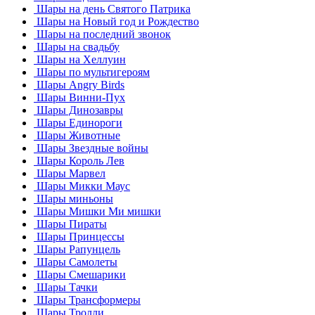
Шары на день Святого Патрика
Шары на Новый год и Рождество
Шары на последний звонок
Шары на свадьбу
Шары на Хеллуин
Шары по мультигероям
Шары Angry Birds
Шары Винни-Пух
Шары Динозавры
Шары Единороги
Шары Животные
Шары Звездные войны
Шары Король Лев
Шары Марвел
Шары Микки Маус
Шары миньоны
Шары Мишки Ми мишки
Шары Пираты
Шары Принцессы
Шары Рапунцель
Шары Самолеты
Шары Смешарики
Шары Тачки
Шары Трансформеры
Шары Тролли