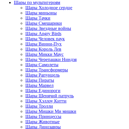
Шары по мультигероям
Шары Холодное сердце
Шары миньоны
Шары Тачки
Шары Смешарики
Шары Звездные войны
Шары Angry Birds
Шары Человек паук
Шары Винни-Пух
Шары Король Лев
Шары Микки Маус
Шары Черепашки Ниндзя
Шары Самолеты
Шары Трансформеры
Шары Рапунцель
Шары Пираты
Шары Марвел
Шары Единороги
Шары Щенячий патруль
Шары Хэллоу Китти
Шары Тролли
Шары Мишки Ми мишки
Шары Принцессы
Шары Животные
Шары Динозавры