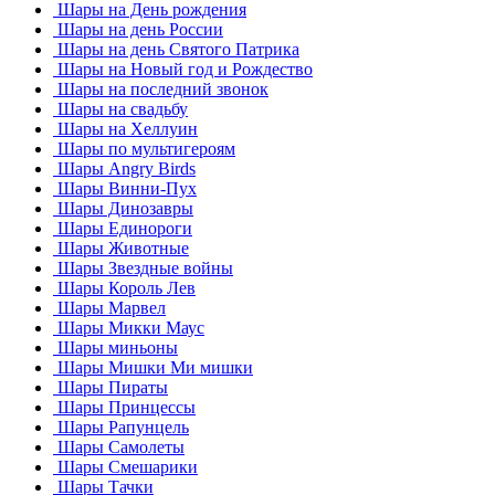
Шары на День рождения
Шары на день России
Шары на день Святого Патрика
Шары на Новый год и Рождество
Шары на последний звонок
Шары на свадьбу
Шары на Хеллуин
Шары по мультигероям
Шары Angry Birds
Шары Винни-Пух
Шары Динозавры
Шары Единороги
Шары Животные
Шары Звездные войны
Шары Король Лев
Шары Марвел
Шары Микки Маус
Шары миньоны
Шары Мишки Ми мишки
Шары Пираты
Шары Принцессы
Шары Рапунцель
Шары Самолеты
Шары Смешарики
Шары Тачки