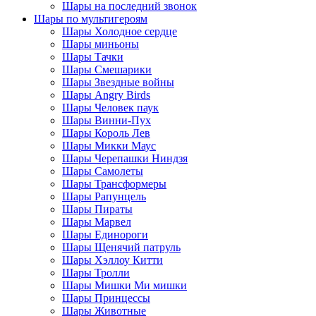
Шары на последний звонок
Шары по мультигероям
Шары Холодное сердце
Шары миньоны
Шары Тачки
Шары Смешарики
Шары Звездные войны
Шары Angry Birds
Шары Человек паук
Шары Винни-Пух
Шары Король Лев
Шары Микки Маус
Шары Черепашки Ниндзя
Шары Самолеты
Шары Трансформеры
Шары Рапунцель
Шары Пираты
Шары Марвел
Шары Единороги
Шары Щенячий патруль
Шары Хэллоу Китти
Шары Тролли
Шары Мишки Ми мишки
Шары Принцессы
Шары Животные