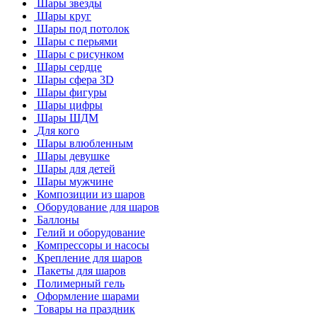
Шары звезды
Шары круг
Шары под потолок
Шары с перьями
Шары с рисунком
Шары сердце
Шары сфера 3D
Шары фигуры
Шары цифры
Шары ШДМ
Для кого
Шары влюбленным
Шары девушке
Шары для детей
Шары мужчине
Композиции из шаров
Оборудование для шаров
Баллоны
Гелий и оборудование
Компрессоры и насосы
Крепление для шаров
Пакеты для шаров
Полимерный гель
Оформление шарами
Товары на праздник