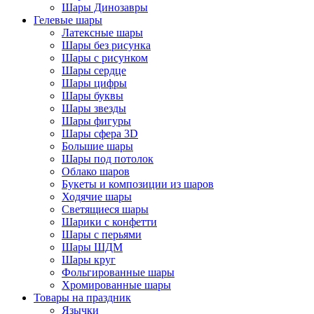
Шары Динозавры
Гелевые шары
Латексные шары
Шары без рисунка
Шары с рисунком
Шары сердце
Шары цифры
Шары буквы
Шары звезды
Шары фигуры
Шары сфера 3D
Большие шары
Шары под потолок
Облако шаров
Букеты и композиции из шаров
Ходячие шары
Светящиеся шары
Шарики с конфетти
Шары с перьями
Шары ШДМ
Шары круг
Фольгированные шары
Хромированные шары
Товары на праздник
Язычки