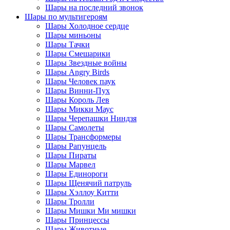
Шары на последний звонок
Шары по мультигероям
Шары Холодное сердце
Шары миньоны
Шары Тачки
Шары Смешарики
Шары Звездные войны
Шары Angry Birds
Шары Человек паук
Шары Винни-Пух
Шары Король Лев
Шары Микки Маус
Шары Черепашки Ниндзя
Шары Самолеты
Шары Трансформеры
Шары Рапунцель
Шары Пираты
Шары Марвел
Шары Единороги
Шары Щенячий патруль
Шары Хэллоу Китти
Шары Тролли
Шары Мишки Ми мишки
Шары Принцессы
Шары Животные