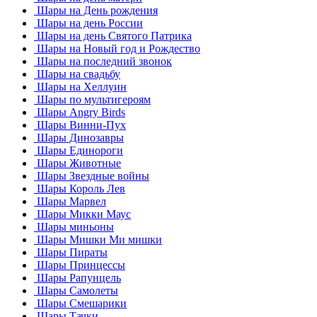
Шары на День рождения
Шары на день России
Шары на день Святого Патрика
Шары на Новый год и Рождество
Шары на последний звонок
Шары на свадьбу
Шары на Хеллуин
Шары по мультигероям
Шары Angry Birds
Шары Винни-Пух
Шары Динозавры
Шары Единороги
Шары Животные
Шары Звездные войны
Шары Король Лев
Шары Марвел
Шары Микки Маус
Шары миньоны
Шары Мишки Ми мишки
Шары Пираты
Шары Принцессы
Шары Рапунцель
Шары Самолеты
Шары Смешарики
Шары Тачки