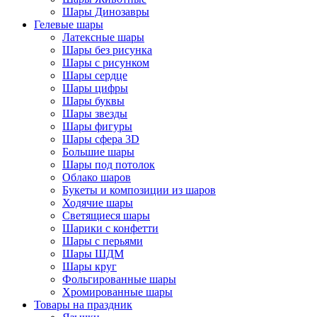
Шары Динозавры
Гелевые шары
Латексные шары
Шары без рисунка
Шары с рисунком
Шары сердце
Шары цифры
Шары буквы
Шары звезды
Шары фигуры
Шары сфера 3D
Большие шары
Шары под потолок
Облако шаров
Букеты и композиции из шаров
Ходячие шары
Светящиеся шары
Шарики с конфетти
Шары с перьями
Шары ШДМ
Шары круг
Фольгированные шары
Хромированные шары
Товары на праздник