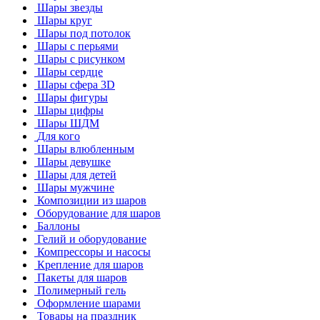
Шары звезды
Шары круг
Шары под потолок
Шары с перьями
Шары с рисунком
Шары сердце
Шары сфера 3D
Шары фигуры
Шары цифры
Шары ШДМ
Для кого
Шары влюбленным
Шары девушке
Шары для детей
Шары мужчине
Композиции из шаров
Оборудование для шаров
Баллоны
Гелий и оборудование
Компрессоры и насосы
Крепление для шаров
Пакеты для шаров
Полимерный гель
Оформление шарами
Товары на праздник