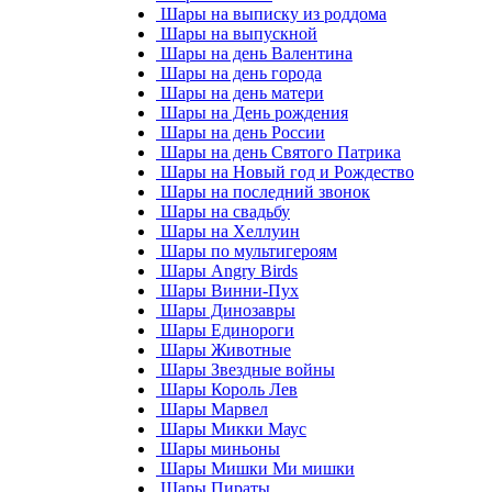
Шары на выписку из роддома
Шары на выпускной
Шары на день Валентина
Шары на день города
Шары на день матери
Шары на День рождения
Шары на день России
Шары на день Святого Патрика
Шары на Новый год и Рождество
Шары на последний звонок
Шары на свадьбу
Шары на Хеллуин
Шары по мультигероям
Шары Angry Birds
Шары Винни-Пух
Шары Динозавры
Шары Единороги
Шары Животные
Шары Звездные войны
Шары Король Лев
Шары Марвел
Шары Микки Маус
Шары миньоны
Шары Мишки Ми мишки
Шары Пираты