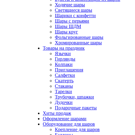
Ходячие шары
Светящиеся шары
Шарики с конфетти
Шары с перьями
Шары ШДМ
Шары круг
Фольгированные шары
Хромированные шары
Товары на праздник
Язычки
Гирлянды
Колпаки
Приглашения
Салфетки
Скатерть
Стаканы
Тарелки
Трубочки, шпажки
Дудочки
Подарочные пакеты
Хиты продаж
Оформление шарами
Оборудование для шаров
Крепление для шаров
Баллоны