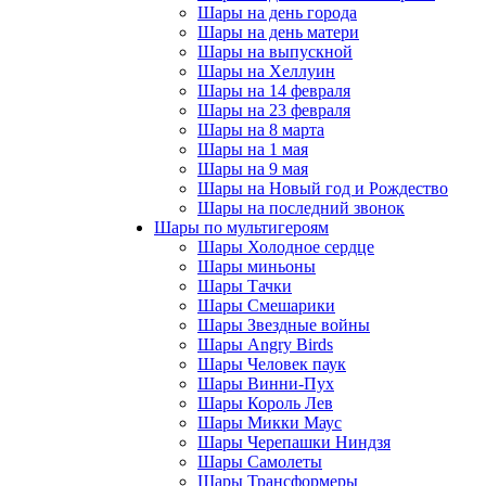
Шары на день города
Шары на день матери
Шары на выпускной
Шары на Хеллуин
Шары на 14 февраля
Шары на 23 февраля
Шары на 8 марта
Шары на 1 мая
Шары на 9 мая
Шары на Новый год и Рождество
Шары на последний звонок
Шары по мультигероям
Шары Холодное сердце
Шары миньоны
Шары Тачки
Шары Смешарики
Шары Звездные войны
Шары Angry Birds
Шары Человек паук
Шары Винни-Пух
Шары Король Лев
Шары Микки Маус
Шары Черепашки Ниндзя
Шары Самолеты
Шары Трансформеры