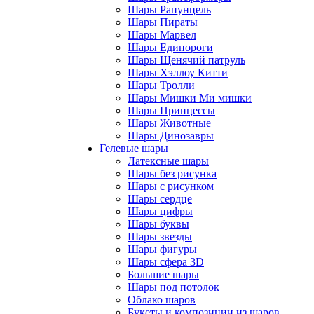
Шары Рапунцель
Шары Пираты
Шары Марвел
Шары Единороги
Шары Щенячий патруль
Шары Хэллоу Китти
Шары Тролли
Шары Мишки Ми мишки
Шары Принцессы
Шары Животные
Шары Динозавры
Гелевые шары
Латексные шары
Шары без рисунка
Шары с рисунком
Шары сердце
Шары цифры
Шары буквы
Шары звезды
Шары фигуры
Шары сфера 3D
Большие шары
Шары под потолок
Облако шаров
Букеты и композиции из шаров