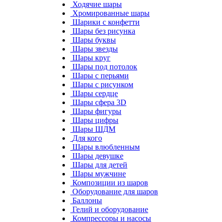
Ходячие шары
Хромированные шары
Шарики с конфетти
Шары без рисунка
Шары буквы
Шары звезды
Шары круг
Шары под потолок
Шары с перьями
Шары с рисунком
Шары сердце
Шары сфера 3D
Шары фигуры
Шары цифры
Шары ШДМ
Для кого
Шары влюбленным
Шары девушке
Шары для детей
Шары мужчине
Композиции из шаров
Оборудование для шаров
Баллоны
Гелий и оборудование
Компрессоры и насосы