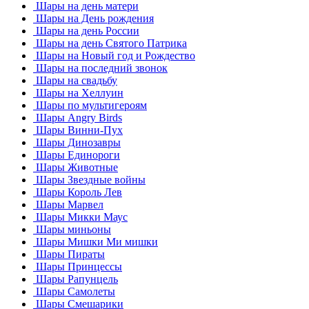
Шары на день матери
Шары на День рождения
Шары на день России
Шары на день Святого Патрика
Шары на Новый год и Рождество
Шары на последний звонок
Шары на свадьбу
Шары на Хеллуин
Шары по мультигероям
Шары Angry Birds
Шары Винни-Пух
Шары Динозавры
Шары Единороги
Шары Животные
Шары Звездные войны
Шары Король Лев
Шары Марвел
Шары Микки Маус
Шары миньоны
Шары Мишки Ми мишки
Шары Пираты
Шары Принцессы
Шары Рапунцель
Шары Самолеты
Шары Смешарики