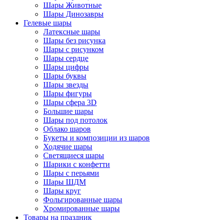
Шары Животные
Шары Динозавры
Гелевые шары
Латексные шары
Шары без рисунка
Шары с рисунком
Шары сердце
Шары цифры
Шары буквы
Шары звезды
Шары фигуры
Шары сфера 3D
Большие шары
Шары под потолок
Облако шаров
Букеты и композиции из шаров
Ходячие шары
Светящиеся шары
Шарики с конфетти
Шары с перьями
Шары ШДМ
Шары круг
Фольгированные шары
Хромированные шары
Товары на праздник