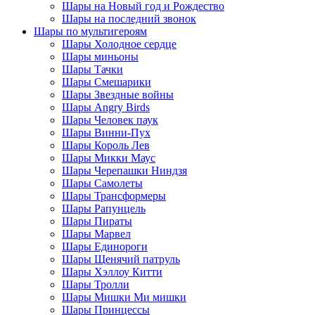
Шары на Новый год и Рождество
Шары на последний звонок
Шары по мультигероям
Шары Холодное сердце
Шары миньоны
Шары Тачки
Шары Смешарики
Шары Звездные войны
Шары Angry Birds
Шары Человек паук
Шары Винни-Пух
Шары Король Лев
Шары Микки Маус
Шары Черепашки Ниндзя
Шары Самолеты
Шары Трансформеры
Шары Рапунцель
Шары Пираты
Шары Марвел
Шары Единороги
Шары Щенячий патруль
Шары Хэллоу Китти
Шары Тролли
Шары Мишки Ми мишки
Шары Принцессы