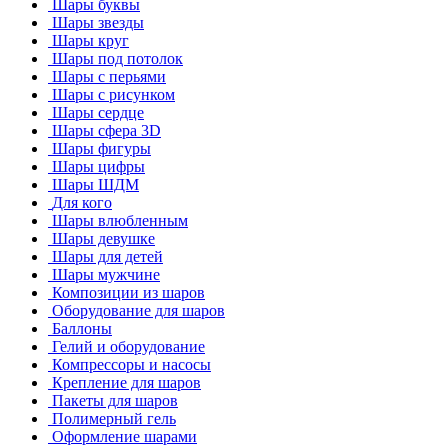
Шары буквы
Шары звезды
Шары круг
Шары под потолок
Шары с перьями
Шары с рисунком
Шары сердце
Шары сфера 3D
Шары фигуры
Шары цифры
Шары ШДМ
Для кого
Шары влюбленным
Шары девушке
Шары для детей
Шары мужчине
Композиции из шаров
Оборудование для шаров
Баллоны
Гелий и оборудование
Компрессоры и насосы
Крепление для шаров
Пакеты для шаров
Полимерный гель
Оформление шарами