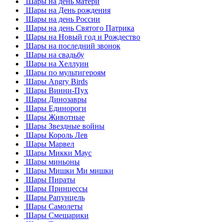
Шары на день матери
Шары на День рождения
Шары на день России
Шары на день Святого Патрика
Шары на Новый год и Рождество
Шары на последний звонок
Шары на свадьбу
Шары на Хеллуин
Шары по мультигероям
Шары Angry Birds
Шары Винни-Пух
Шары Динозавры
Шары Единороги
Шары Животные
Шары Звездные войны
Шары Король Лев
Шары Марвел
Шары Микки Маус
Шары миньоны
Шары Мишки Ми мишки
Шары Пираты
Шары Принцессы
Шары Рапунцель
Шары Самолеты
Шары Смешарики