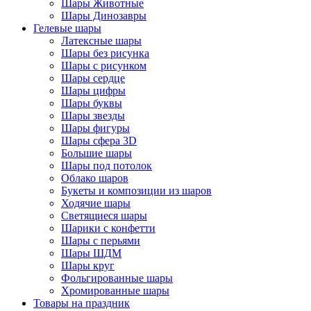
Шары Животные
Шары Динозавры
Гелевые шары
Латексные шары
Шары без рисунка
Шары с рисунком
Шары сердце
Шары цифры
Шары буквы
Шары звезды
Шары фигуры
Шары сфера 3D
Большие шары
Шары под потолок
Облако шаров
Букеты и композиции из шаров
Ходячие шары
Светящиеся шары
Шарики с конфетти
Шары с перьями
Шары ШДМ
Шары круг
Фольгированные шары
Хромированные шары
Товары на праздник