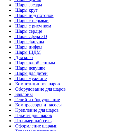
Шары звезды
Шары круг
Шары под потолок
Шары с перьями
Шары с рисунком
Шары сердце
Шары сфера 3D
Шары фигуры
Шары цифры
Шары ШДМ
Для кого
Шары влюбленным
Шары девушке
Шары для детей
Шары мужчине
Композиции из шаров
Оборудование для шаров
Баллоны
Гелий и оборудование
Компрессоры и насосы
Крепление для шаров
Пакеты для шаров
Полимерный гель
Оформление шарами