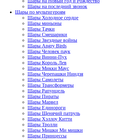
Шары на Новый год и Рождество
Шары на последний звонок
Шары по мультигероям
Шары Холодное сердце
Шары миньоны
Шары Тачки
Шары Смешарики
Шары Звездные войны
Шары Angry Birds
Шары Человек паук
Шары Винни-Пух
Шары Король Лев
Шары Микки Маус
Шары Черепашки Ниндзя
Шары Самолеты
Шары Трансформеры
Шары Рапунцель
Шары Пираты
Шары Марвел
Шары Единороги
Шары Щенячий патруль
Шары Хэллоу Китти
Шары Тролли
Шары Мишки Ми мишки
Шары Принцессы