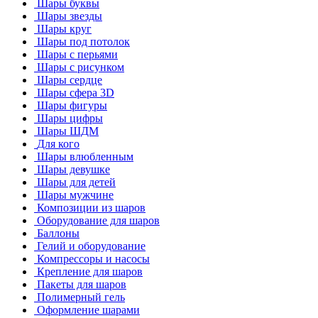
Шары буквы
Шары звезды
Шары круг
Шары под потолок
Шары с перьями
Шары с рисунком
Шары сердце
Шары сфера 3D
Шары фигуры
Шары цифры
Шары ШДМ
Для кого
Шары влюбленным
Шары девушке
Шары для детей
Шары мужчине
Композиции из шаров
Оборудование для шаров
Баллоны
Гелий и оборудование
Компрессоры и насосы
Крепление для шаров
Пакеты для шаров
Полимерный гель
Оформление шарами