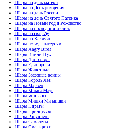
Шары на день матери
Шары на День рождения
Шары на день России
Шары на день Святого Патрика
Шары на Новый год и Рождество
Шары на последний звонок
Шары на свадьбу
Шары на Хеллуин
Шары по мультигероям
Шары Angry Birds
Шары Винни-Пух
Шары Динозавры
Шары Единороги
Шары Животные
Шары Звездные войны
Шары Король Лев
Шары Марвел
Шары Микки Маус
Шары миньоны
Шары Мишки Ми мишки
Шары Пираты
Шары Принцессы
Шары Рапунцель
Шары Самолеты
Шары Смешарики