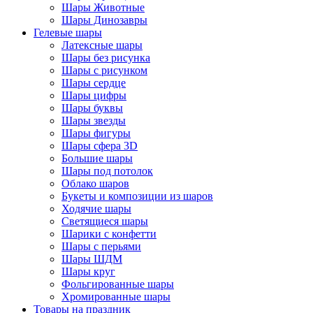
Шары Животные
Шары Динозавры
Гелевые шары
Латексные шары
Шары без рисунка
Шары с рисунком
Шары сердце
Шары цифры
Шары буквы
Шары звезды
Шары фигуры
Шары сфера 3D
Большие шары
Шары под потолок
Облако шаров
Букеты и композиции из шаров
Ходячие шары
Светящиеся шары
Шарики с конфетти
Шары с перьями
Шары ШДМ
Шары круг
Фольгированные шары
Хромированные шары
Товары на праздник