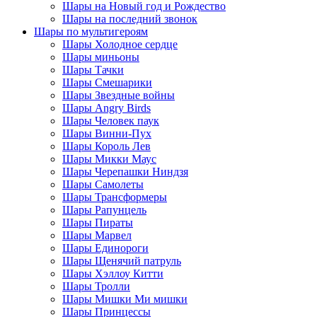
Шары на Новый год и Рождество
Шары на последний звонок
Шары по мультигероям
Шары Холодное сердце
Шары миньоны
Шары Тачки
Шары Смешарики
Шары Звездные войны
Шары Angry Birds
Шары Человек паук
Шары Винни-Пух
Шары Король Лев
Шары Микки Маус
Шары Черепашки Ниндзя
Шары Самолеты
Шары Трансформеры
Шары Рапунцель
Шары Пираты
Шары Марвел
Шары Единороги
Шары Щенячий патруль
Шары Хэллоу Китти
Шары Тролли
Шары Мишки Ми мишки
Шары Принцессы