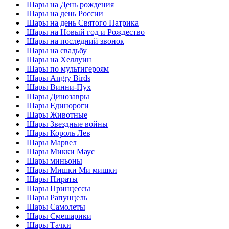
Шары на День рождения
Шары на день России
Шары на день Святого Патрика
Шары на Новый год и Рождество
Шары на последний звонок
Шары на свадьбу
Шары на Хеллуин
Шары по мультигероям
Шары Angry Birds
Шары Винни-Пух
Шары Динозавры
Шары Единороги
Шары Животные
Шары Звездные войны
Шары Король Лев
Шары Марвел
Шары Микки Маус
Шары миньоны
Шары Мишки Ми мишки
Шары Пираты
Шары Принцессы
Шары Рапунцель
Шары Самолеты
Шары Смешарики
Шары Тачки