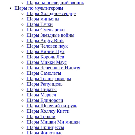
Шары на последний звонок
Шары по мультигероям
Шары Холодное сердце
Шары миньоны
Шары Тачки
Шары Смешарики
Шары Звездные войны
Шары Angry Birds
Шары Человек паук
Шары Винни-Пух
Шары Король Лев
Шары Микки Маус
Шары Черепашки Ниндзя
Шары Самолеты
Шары Трансформеры
Шары Рапунцель
Шары Пираты
Шары Марвел
Шары Единороги
Шары Щенячий патруль
Шары Хэллоу Китти
Шары Тролли
Шары Мишки Ми мишки
Шары Принцессы
Шары Животные