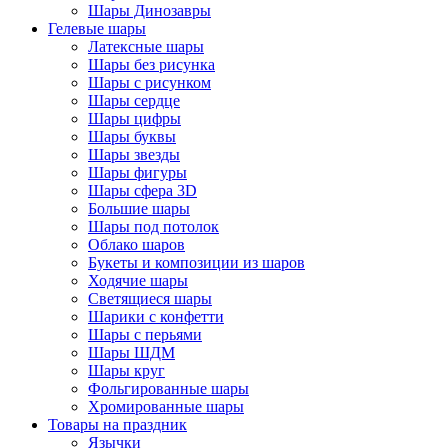
Шары Динозавры
Гелевые шары
Латексные шары
Шары без рисунка
Шары с рисунком
Шары сердце
Шары цифры
Шары буквы
Шары звезды
Шары фигуры
Шары сфера 3D
Большие шары
Шары под потолок
Облако шаров
Букеты и композиции из шаров
Ходячие шары
Светящиеся шары
Шарики с конфетти
Шары с перьями
Шары ШДМ
Шары круг
Фольгированные шары
Хромированные шары
Товары на праздник
Язычки