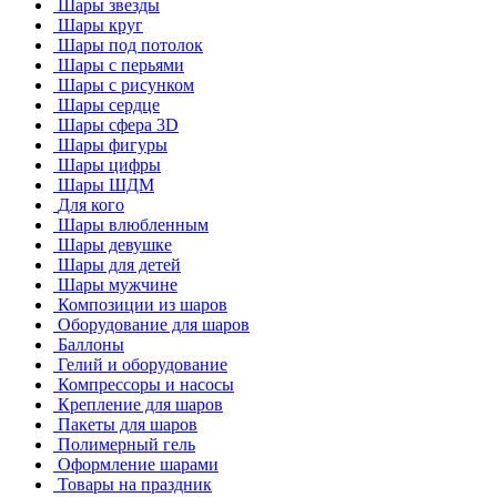
Шары звезды
Шары круг
Шары под потолок
Шары с перьями
Шары с рисунком
Шары сердце
Шары сфера 3D
Шары фигуры
Шары цифры
Шары ШДМ
Для кого
Шары влюбленным
Шары девушке
Шары для детей
Шары мужчине
Композиции из шаров
Оборудование для шаров
Баллоны
Гелий и оборудование
Компрессоры и насосы
Крепление для шаров
Пакеты для шаров
Полимерный гель
Оформление шарами
Товары на праздник