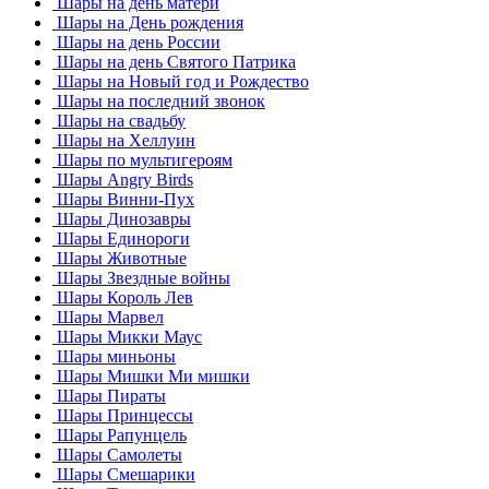
Шары на день матери
Шары на День рождения
Шары на день России
Шары на день Святого Патрика
Шары на Новый год и Рождество
Шары на последний звонок
Шары на свадьбу
Шары на Хеллуин
Шары по мультигероям
Шары Angry Birds
Шары Винни-Пух
Шары Динозавры
Шары Единороги
Шары Животные
Шары Звездные войны
Шары Король Лев
Шары Марвел
Шары Микки Маус
Шары миньоны
Шары Мишки Ми мишки
Шары Пираты
Шары Принцессы
Шары Рапунцель
Шары Самолеты
Шары Смешарики