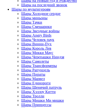
Шары на Новый год и Рождество
Шары на последний звонок
Шары по мультигероям
Шары Холодное сердце
Шары миньоны
Шары Тачки
Шары Смешарики
Шары Звездные войны
Шары Angry Birds
Шары Человек паук
Шары Винни-Пух
Шары Король Лев
Шары Микки Маус
Шары Черепашки Ниндзя
Шары Самолеты
Шары Трансформеры
Шары Рапунцель
Шары Пираты
Шары Марвел
Шары Единороги
Шары Щенячий патруль
Шары Хэллоу Китти
Шары Тролли
Шары Мишки Ми мишки
Шары Принцессы