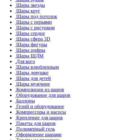
Шары звезды
Шары круг
Шары под потолок
Шары с перьями
Шары с рисунком
Шары сердце
Шары сфера 3D
Шары фигуры
Шары цифры
Шары ШДМ
Для кого
Шары влюбленным
Шары девушке
Шары для детей
Шары мужчине
Композиции из шаров
Оборудование для шаров
Баллоны
Гелий и оборудование
Компрессоры и насосы
Крепление для шаров
Пакеты для шаров
Полимерный гель
Оформление шарами