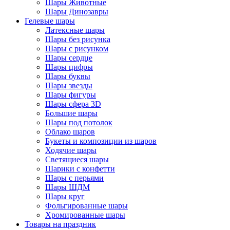
Шары Животные
Шары Динозавры
Гелевые шары
Латексные шары
Шары без рисунка
Шары с рисунком
Шары сердце
Шары цифры
Шары буквы
Шары звезды
Шары фигуры
Шары сфера 3D
Большие шары
Шары под потолок
Облако шаров
Букеты и композиции из шаров
Ходячие шары
Светящиеся шары
Шарики с конфетти
Шары с перьями
Шары ШДМ
Шары круг
Фольгированные шары
Хромированные шары
Товары на праздник