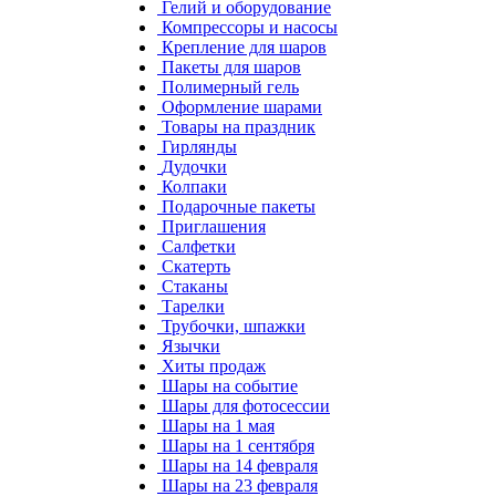
Гелий и оборудование
Компрессоры и насосы
Крепление для шаров
Пакеты для шаров
Полимерный гель
Оформление шарами
Товары на праздник
Гирлянды
Дудочки
Колпаки
Подарочные пакеты
Приглашения
Салфетки
Скатерть
Стаканы
Тарелки
Трубочки, шпажки
Язычки
Хиты продаж
Шары на событие
Шары для фотосессии
Шары на 1 мая
Шары на 1 сентября
Шары на 14 февраля
Шары на 23 февраля