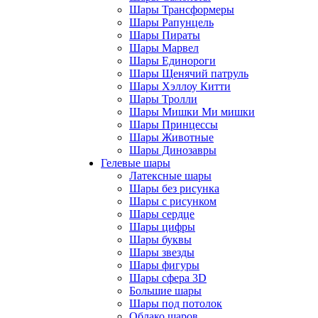
Шары Трансформеры
Шары Рапунцель
Шары Пираты
Шары Марвел
Шары Единороги
Шары Щенячий патруль
Шары Хэллоу Китти
Шары Тролли
Шары Мишки Ми мишки
Шары Принцессы
Шары Животные
Шары Динозавры
Гелевые шары
Латексные шары
Шары без рисунка
Шары с рисунком
Шары сердце
Шары цифры
Шары буквы
Шары звезды
Шары фигуры
Шары сфера 3D
Большие шары
Шары под потолок
Облако шаров