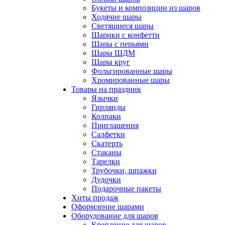
Букеты и композиции из шаров
Ходячие шары
Светящиеся шары
Шарики с конфетти
Шары с перьями
Шары ШДМ
Шары круг
Фольгированные шары
Хромированные шары
Товары на праздник
Язычки
Гирлянды
Колпаки
Приглашения
Салфетки
Скатерть
Стаканы
Тарелки
Трубочки, шпажки
Дудочки
Подарочные пакеты
Хиты продаж
Оформление шарами
Оборудование для шаров
Крепление для шаров