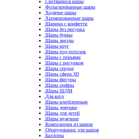
Светящиеся шары
Фольгированные шары
Ходячие шары
Хромированные шары
Шарики с конфетти
Шары без рисунка
Шары буквы
Шары звезды
Шары круг
Шары под потолок
Шары с перьями
Шары с рисунком
Шары сердце
Шары сфера 3D
Шары фигуры
Шары цифры
Шары ШДМ
Для кого
Шары влюбленным
Шары девушке
Шары для детей
Шары мужчине
Композиции из шаров
Оборудование для шаров
Баллоны