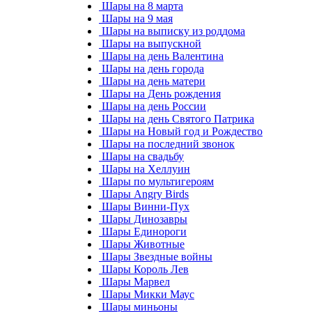
Шары на 8 марта
Шары на 9 мая
Шары на выписку из роддома
Шары на выпускной
Шары на день Валентина
Шары на день города
Шары на день матери
Шары на День рождения
Шары на день России
Шары на день Святого Патрика
Шары на Новый год и Рождество
Шары на последний звонок
Шары на свадьбу
Шары на Хеллуин
Шары по мультигероям
Шары Angry Birds
Шары Винни-Пух
Шары Динозавры
Шары Единороги
Шары Животные
Шары Звездные войны
Шары Король Лев
Шары Марвел
Шары Микки Маус
Шары миньоны