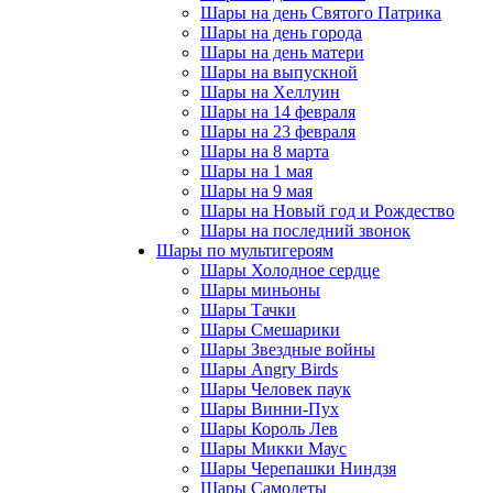
Шары на день Святого Патрика
Шары на день города
Шары на день матери
Шары на выпускной
Шары на Хеллуин
Шары на 14 февраля
Шары на 23 февраля
Шары на 8 марта
Шары на 1 мая
Шары на 9 мая
Шары на Новый год и Рождество
Шары на последний звонок
Шары по мультигероям
Шары Холодное сердце
Шары миньоны
Шары Тачки
Шары Смешарики
Шары Звездные войны
Шары Angry Birds
Шары Человек паук
Шары Винни-Пух
Шары Король Лев
Шары Микки Маус
Шары Черепашки Ниндзя
Шары Самолеты