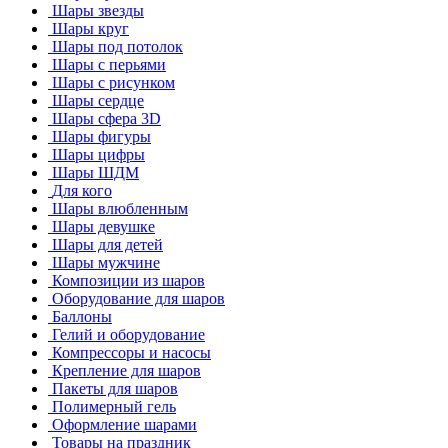
Шары звезды
Шары круг
Шары под потолок
Шары с перьями
Шары с рисунком
Шары сердце
Шары сфера 3D
Шары фигуры
Шары цифры
Шары ШДМ
Для кого
Шары влюбленным
Шары девушке
Шары для детей
Шары мужчине
Композиции из шаров
Оборудование для шаров
Баллоны
Гелий и оборудование
Компрессоры и насосы
Крепление для шаров
Пакеты для шаров
Полимерный гель
Оформление шарами
Товары на праздник