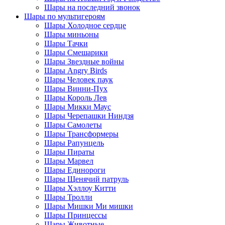
Шары на последний звонок
Шары по мультигероям
Шары Холодное сердце
Шары миньоны
Шары Тачки
Шары Смешарики
Шары Звездные войны
Шары Angry Birds
Шары Человек паук
Шары Винни-Пух
Шары Король Лев
Шары Микки Маус
Шары Черепашки Ниндзя
Шары Самолеты
Шары Трансформеры
Шары Рапунцель
Шары Пираты
Шары Марвел
Шары Единороги
Шары Щенячий патруль
Шары Хэллоу Китти
Шары Тролли
Шары Мишки Ми мишки
Шары Принцессы
Шары Животные