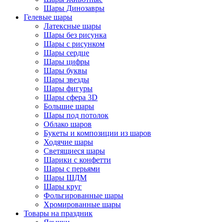
Шары Динозавры
Гелевые шары
Латексные шары
Шары без рисунка
Шары с рисунком
Шары сердце
Шары цифры
Шары буквы
Шары звезды
Шары фигуры
Шары сфера 3D
Большие шары
Шары под потолок
Облако шаров
Букеты и композиции из шаров
Ходячие шары
Светящиеся шары
Шарики с конфетти
Шары с перьями
Шары ШДМ
Шары круг
Фольгированные шары
Хромированные шары
Товары на праздник