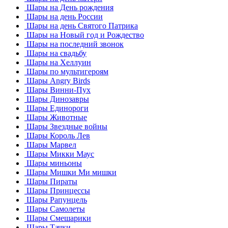
Шары на День рождения
Шары на день России
Шары на день Святого Патрика
Шары на Новый год и Рождество
Шары на последний звонок
Шары на свадьбу
Шары на Хеллуин
Шары по мультигероям
Шары Angry Birds
Шары Винни-Пух
Шары Динозавры
Шары Единороги
Шары Животные
Шары Звездные войны
Шары Король Лев
Шары Марвел
Шары Микки Маус
Шары миньоны
Шары Мишки Ми мишки
Шары Пираты
Шары Принцессы
Шары Рапунцель
Шары Самолеты
Шары Смешарики
Шары Тачки