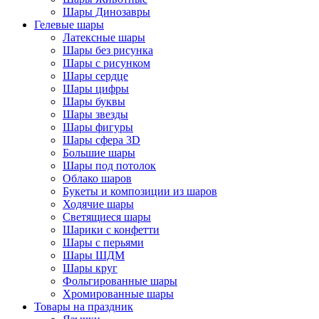
Шары Динозавры
Гелевые шары
Латексные шары
Шары без рисунка
Шары с рисунком
Шары сердце
Шары цифры
Шары буквы
Шары звезды
Шары фигуры
Шары сфера 3D
Большие шары
Шары под потолок
Облако шаров
Букеты и композиции из шаров
Ходячие шары
Светящиеся шары
Шарики с конфетти
Шары с перьями
Шары ШДМ
Шары круг
Фольгированные шары
Хромированные шары
Товары на праздник