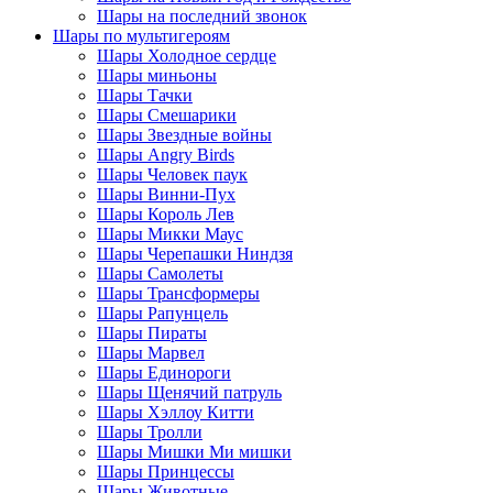
Шары на последний звонок
Шары по мультигероям
Шары Холодное сердце
Шары миньоны
Шары Тачки
Шары Смешарики
Шары Звездные войны
Шары Angry Birds
Шары Человек паук
Шары Винни-Пух
Шары Король Лев
Шары Микки Маус
Шары Черепашки Ниндзя
Шары Самолеты
Шары Трансформеры
Шары Рапунцель
Шары Пираты
Шары Марвел
Шары Единороги
Шары Щенячий патруль
Шары Хэллоу Китти
Шары Тролли
Шары Мишки Ми мишки
Шары Принцессы
Шары Животные