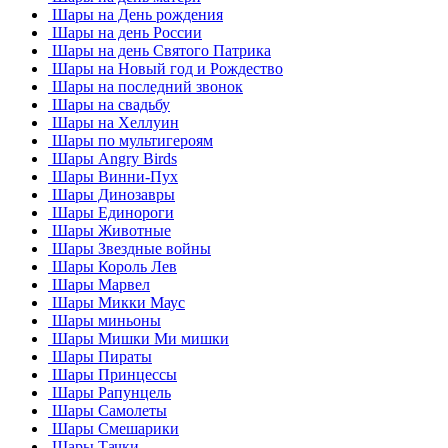
Шары на День рождения
Шары на день России
Шары на день Святого Патрика
Шары на Новый год и Рождество
Шары на последний звонок
Шары на свадьбу
Шары на Хеллуин
Шары по мультигероям
Шары Angry Birds
Шары Винни-Пух
Шары Динозавры
Шары Единороги
Шары Животные
Шары Звездные войны
Шары Король Лев
Шары Марвел
Шары Микки Маус
Шары миньоны
Шары Мишки Ми мишки
Шары Пираты
Шары Принцессы
Шары Рапунцель
Шары Самолеты
Шары Смешарики
Шары Тачки