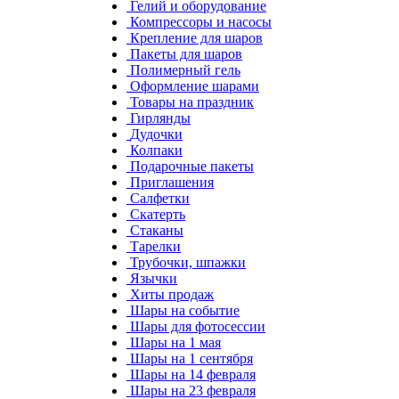
Гелий и оборудование
Компрессоры и насосы
Крепление для шаров
Пакеты для шаров
Полимерный гель
Оформление шарами
Товары на праздник
Гирлянды
Дудочки
Колпаки
Подарочные пакеты
Приглашения
Салфетки
Скатерть
Стаканы
Тарелки
Трубочки, шпажки
Язычки
Хиты продаж
Шары на событие
Шары для фотосессии
Шары на 1 мая
Шары на 1 сентября
Шары на 14 февраля
Шары на 23 февраля