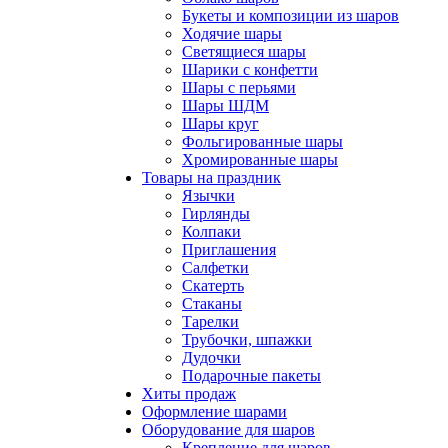
Букеты и композиции из шаров
Ходячие шары
Светящиеся шары
Шарики с конфетти
Шары с перьями
Шары ШДМ
Шары круг
Фольгированные шары
Хромированные шары
Товары на праздник
Язычки
Гирлянды
Колпаки
Приглашения
Салфетки
Скатерть
Стаканы
Тарелки
Трубочки, шпажки
Дудочки
Подарочные пакеты
Хиты продаж
Оформление шарами
Оборудование для шаров
Крепление для шаров