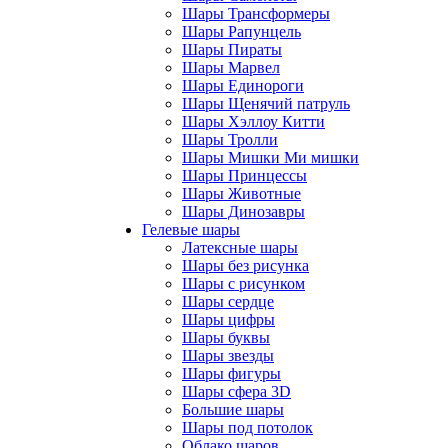
Шары Трансформеры
Шары Рапунцель
Шары Пираты
Шары Марвел
Шары Единороги
Шары Щенячий патруль
Шары Хэллоу Китти
Шары Тролли
Шары Мишки Ми мишки
Шары Принцессы
Шары Животные
Шары Динозавры
Гелевые шары
Латексные шары
Шары без рисунка
Шары с рисунком
Шары сердце
Шары цифры
Шары буквы
Шары звезды
Шары фигуры
Шары сфера 3D
Большие шары
Шары под потолок
Облако шаров