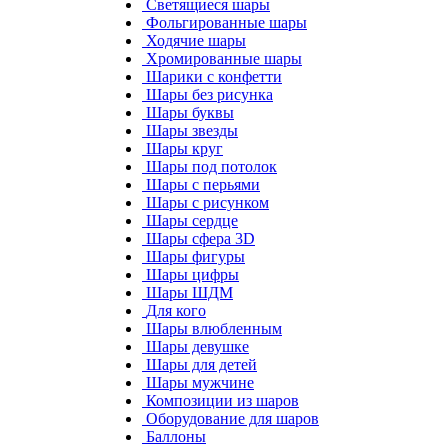
Светящиеся шары
Фольгированные шары
Ходячие шары
Хромированные шары
Шарики с конфетти
Шары без рисунка
Шары буквы
Шары звезды
Шары круг
Шары под потолок
Шары с перьями
Шары с рисунком
Шары сердце
Шары сфера 3D
Шары фигуры
Шары цифры
Шары ШДМ
Для кого
Шары влюбленным
Шары девушке
Шары для детей
Шары мужчине
Композиции из шаров
Оборудование для шаров
Баллоны