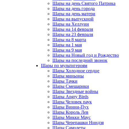
Шары на день Святого Патрика
Шары на день города
Шары на день матери
Шары на выпускной
Шары на Хеллуин
Шары на 14 февраля
Шары на 23 февраля
Шары на 8 марта
Шары на 1 мая
Шары на 9 мая
Шары на Новый год и Рождество
Шары на последний звонок
Шары по мультигероям
Шары Холодное сердце
Шары миньоны
Шары Тачки
Шары Смешарики
Шары Звездные войны
Шары Angry Birds
Шары Человек паук
Шары Винни-Пух
Шары Король Лев
Шары Микки Маус
Шары Черепашки Ниндзя
Шары Самолеты