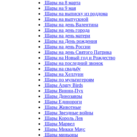
Шары на 8 марта
Шары на 9 мая
Шары на выписку из роддома
Шары на выпускной
Шары на день Валентина
Шары на день города
Шары на день матери
Шары на День рождения
Шары на день России
Шары на день Святого Патрика
Шары на Новый год и Рождество
Шары на последний звонок
Шары на свадьбу
Шары на Хеллуин
Шары по мультигероям
Шары Angry Birds
Шары Винни-Пух
Шары Динозавры
Шары Единороги
Шары Животные
Шары Звездные войны
Шары Король Лев
Шары Марвел
Шары Микки Маус
Шары миньоны