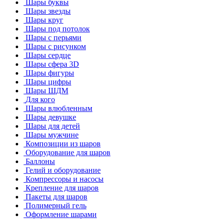
Шары буквы
Шары звезды
Шары круг
Шары под потолок
Шары с перьями
Шары с рисунком
Шары сердце
Шары сфера 3D
Шары фигуры
Шары цифры
Шары ШДМ
Для кого
Шары влюбленным
Шары девушке
Шары для детей
Шары мужчине
Композиции из шаров
Оборудование для шаров
Баллоны
Гелий и оборудование
Компрессоры и насосы
Крепление для шаров
Пакеты для шаров
Полимерный гель
Оформление шарами