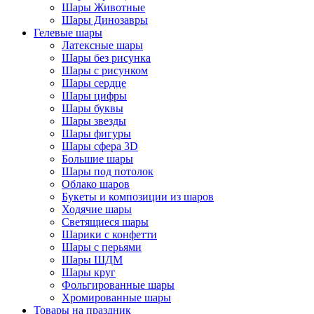
Шары Животные
Шары Динозавры
Гелевые шары
Латексные шары
Шары без рисунка
Шары с рисунком
Шары сердце
Шары цифры
Шары буквы
Шары звезды
Шары фигуры
Шары сфера 3D
Большие шары
Шары под потолок
Облако шаров
Букеты и композиции из шаров
Ходячие шары
Светящиеся шары
Шарики с конфетти
Шары с перьями
Шары ШДМ
Шары круг
Фольгированные шары
Хромированные шары
Товары на праздник