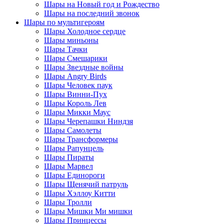
Шары на Новый год и Рождество
Шары на последний звонок
Шары по мультигероям
Шары Холодное сердце
Шары миньоны
Шары Тачки
Шары Смешарики
Шары Звездные войны
Шары Angry Birds
Шары Человек паук
Шары Винни-Пух
Шары Король Лев
Шары Микки Маус
Шары Черепашки Ниндзя
Шары Самолеты
Шары Трансформеры
Шары Рапунцель
Шары Пираты
Шары Марвел
Шары Единороги
Шары Щенячий патруль
Шары Хэллоу Китти
Шары Тролли
Шары Мишки Ми мишки
Шары Принцессы