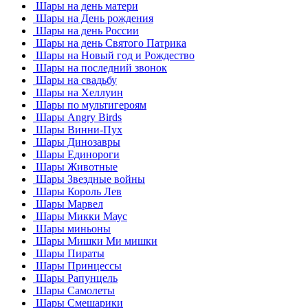
Шары на день матери
Шары на День рождения
Шары на день России
Шары на день Святого Патрика
Шары на Новый год и Рождество
Шары на последний звонок
Шары на свадьбу
Шары на Хеллуин
Шары по мультигероям
Шары Angry Birds
Шары Винни-Пух
Шары Динозавры
Шары Единороги
Шары Животные
Шары Звездные войны
Шары Король Лев
Шары Марвел
Шары Микки Маус
Шары миньоны
Шары Мишки Ми мишки
Шары Пираты
Шары Принцессы
Шары Рапунцель
Шары Самолеты
Шары Смешарики