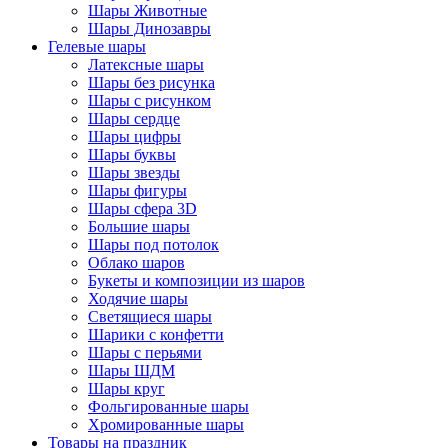
Шары Животные
Шары Динозавры
Гелевые шары
Латексные шары
Шары без рисунка
Шары с рисунком
Шары сердце
Шары цифры
Шары буквы
Шары звезды
Шары фигуры
Шары сфера 3D
Большие шары
Шары под потолок
Облако шаров
Букеты и композиции из шаров
Ходячие шары
Светящиеся шары
Шарики с конфетти
Шары с перьями
Шары ШДМ
Шары круг
Фольгированные шары
Хромированные шары
Товары на праздник