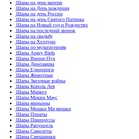
Шары на день матери
Шары на День рождения
Шары на день России
Шары на день Святого Патрика
Шары на Новый год и Рождество
Шары на последний звонок
Шары на свадьбу
Шары на Хеллуин
Шары по мультигероям
Шары Angry Birds
Шары Винни-Пух
Шары Динозавры
Шары Единороги
Шары Животные
Шары Звездные войны
Шары Король Лев
Шары Марвел
Шары Микки Маус
Шары миньоны
Шары Мишки Ми мишки
Шары Пираты
Шары Принцессы
Шары Рапунцель
Шары Самолеты
Шары Смешарики