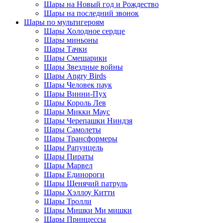
Шары на Новый год и Рождество
Шары на последний звонок
Шары по мультигероям
Шары Холодное сердце
Шары миньоны
Шары Тачки
Шары Смешарики
Шары Звездные войны
Шары Angry Birds
Шары Человек паук
Шары Винни-Пух
Шары Король Лев
Шары Микки Маус
Шары Черепашки Ниндзя
Шары Самолеты
Шары Трансформеры
Шары Рапунцель
Шары Пираты
Шары Марвел
Шары Единороги
Шары Щенячий патруль
Шары Хэллоу Китти
Шары Тролли
Шары Мишки Ми мишки
Шары Принцессы