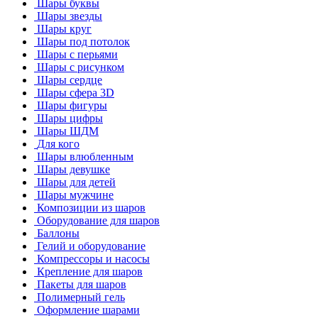
Шары буквы
Шары звезды
Шары круг
Шары под потолок
Шары с перьями
Шары с рисунком
Шары сердце
Шары сфера 3D
Шары фигуры
Шары цифры
Шары ШДМ
Для кого
Шары влюбленным
Шары девушке
Шары для детей
Шары мужчине
Композиции из шаров
Оборудование для шаров
Баллоны
Гелий и оборудование
Компрессоры и насосы
Крепление для шаров
Пакеты для шаров
Полимерный гель
Оформление шарами