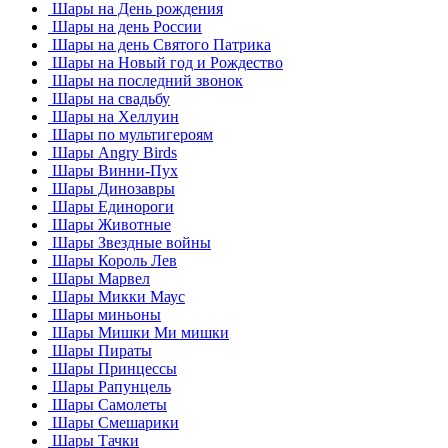
Шары на День рождения
Шары на день России
Шары на день Святого Патрика
Шары на Новый год и Рождество
Шары на последний звонок
Шары на свадьбу
Шары на Хеллуин
Шары по мультигероям
Шары Angry Birds
Шары Винни-Пух
Шары Динозавры
Шары Единороги
Шары Животные
Шары Звездные войны
Шары Король Лев
Шары Марвел
Шары Микки Маус
Шары миньоны
Шары Мишки Ми мишки
Шары Пираты
Шары Принцессы
Шары Рапунцель
Шары Самолеты
Шары Смешарики
Шары Тачки