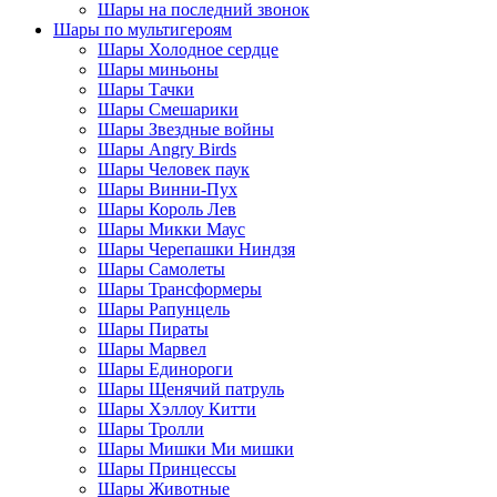
Шары на последний звонок
Шары по мультигероям
Шары Холодное сердце
Шары миньоны
Шары Тачки
Шары Смешарики
Шары Звездные войны
Шары Angry Birds
Шары Человек паук
Шары Винни-Пух
Шары Король Лев
Шары Микки Маус
Шары Черепашки Ниндзя
Шары Самолеты
Шары Трансформеры
Шары Рапунцель
Шары Пираты
Шары Марвел
Шары Единороги
Шары Щенячий патруль
Шары Хэллоу Китти
Шары Тролли
Шары Мишки Ми мишки
Шары Принцессы
Шары Животные