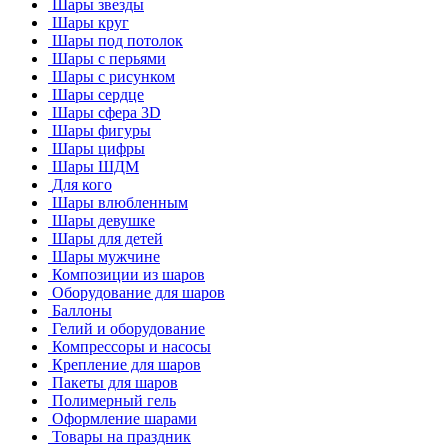
Шары звезды
Шары круг
Шары под потолок
Шары с перьями
Шары с рисунком
Шары сердце
Шары сфера 3D
Шары фигуры
Шары цифры
Шары ШДМ
Для кого
Шары влюбленным
Шары девушке
Шары для детей
Шары мужчине
Композиции из шаров
Оборудование для шаров
Баллоны
Гелий и оборудование
Компрессоры и насосы
Крепление для шаров
Пакеты для шаров
Полимерный гель
Оформление шарами
Товары на праздник