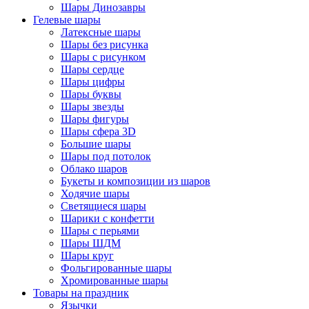
Шары Динозавры
Гелевые шары
Латексные шары
Шары без рисунка
Шары с рисунком
Шары сердце
Шары цифры
Шары буквы
Шары звезды
Шары фигуры
Шары сфера 3D
Большие шары
Шары под потолок
Облако шаров
Букеты и композиции из шаров
Ходячие шары
Светящиеся шары
Шарики с конфетти
Шары с перьями
Шары ШДМ
Шары круг
Фольгированные шары
Хромированные шары
Товары на праздник
Язычки