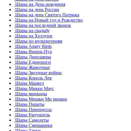
Шары на День рождения
Шары на день России
Шары на день Святого Патрика
Шары на Новый год и Рождество
Шары на последний звонок
Шары на свадьбу
Шары на Хеллуин
Шары по мультигероям
Шары Angry Birds
Шары Винни-Пух
Шары Динозавры
Шары Единороги
Шары Животные
Шары Звездные войны
Шары Король Лев
Шары Марвел
Шары Микки Маус
Шары миньоны
Шары Мишки Ми мишки
Шары Пираты
Шары Принцессы
Шары Рапунцель
Шары Самолеты
Шары Смешарики
Шары Тачки