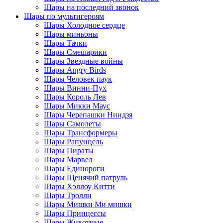
Шары на последний звонок
Шары по мультигероям
Шары Холодное сердце
Шары миньоны
Шары Тачки
Шары Смешарики
Шары Звездные войны
Шары Angry Birds
Шары Человек паук
Шары Винни-Пух
Шары Король Лев
Шары Микки Маус
Шары Черепашки Ниндзя
Шары Самолеты
Шары Трансформеры
Шары Рапунцель
Шары Пираты
Шары Марвел
Шары Единороги
Шары Щенячий патруль
Шары Хэллоу Китти
Шары Тролли
Шары Мишки Ми мишки
Шары Принцессы
Шары Животные