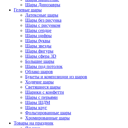
Шары Динозавры
Гелевые шары
Латексные шары
Шары без рисунка
Шары с рисунком
Шары сердце
Шары цифры
Шары буквы
Шары звезды
Шары фигуры
Шары сфера 3D
Большие шары
Шары под потолок
Облако шаров
Букеты и композиции из шаров
Ходячие шары
Светящиеся шары
Шарики с конфетти
Шары с перьями
Шары ШДМ
Шары круг
Фольгированные шары
Хромированные шары
Товары на праздник