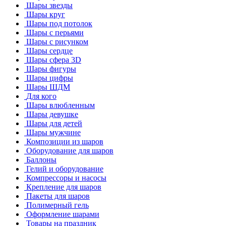
Шары звезды
Шары круг
Шары под потолок
Шары с перьями
Шары с рисунком
Шары сердце
Шары сфера 3D
Шары фигуры
Шары цифры
Шары ШДМ
Для кого
Шары влюбленным
Шары девушке
Шары для детей
Шары мужчине
Композиции из шаров
Оборудование для шаров
Баллоны
Гелий и оборудование
Компрессоры и насосы
Крепление для шаров
Пакеты для шаров
Полимерный гель
Оформление шарами
Товары на праздник