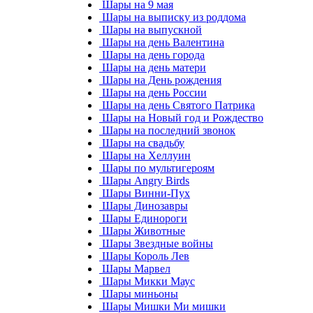
Шары на 9 мая
Шары на выписку из роддома
Шары на выпускной
Шары на день Валентина
Шары на день города
Шары на день матери
Шары на День рождения
Шары на день России
Шары на день Святого Патрика
Шары на Новый год и Рождество
Шары на последний звонок
Шары на свадьбу
Шары на Хеллуин
Шары по мультигероям
Шары Angry Birds
Шары Винни-Пух
Шары Динозавры
Шары Единороги
Шары Животные
Шары Звездные войны
Шары Король Лев
Шары Марвел
Шары Микки Маус
Шары миньоны
Шары Мишки Ми мишки