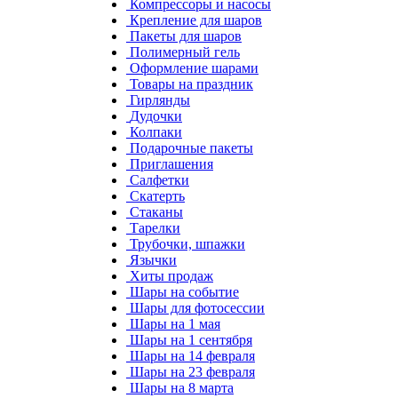
Компрессоры и насосы
Крепление для шаров
Пакеты для шаров
Полимерный гель
Оформление шарами
Товары на праздник
Гирлянды
Дудочки
Колпаки
Подарочные пакеты
Приглашения
Салфетки
Скатерть
Стаканы
Тарелки
Трубочки, шпажки
Язычки
Хиты продаж
Шары на событие
Шары для фотосессии
Шары на 1 мая
Шары на 1 сентября
Шары на 14 февраля
Шары на 23 февраля
Шары на 8 марта