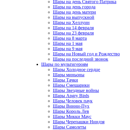
Шары на день Святого Патрика
Шары на день города
Шары на день матери
Шары на выпускной
Шары на Хеллуин
Шары на 14 февраля
Шары на 23 февраля
Шары на 8 марта
Шары на 1 мая
Шары на 9 мая
Шары на Новый год и Рождество
Шары на последний звонок
Шары по мультигероям
Шары Холодное сердце
Шары миньоны
Шары Тачки
Шары Смешарики
Шары Звездные войны
Шары Angry Birds
Шары Человек паук
Шары Винни-Пух
Шары Король Лев
Шары Микки Маус
Шары Черепашки Ниндзя
Шары Самолеты