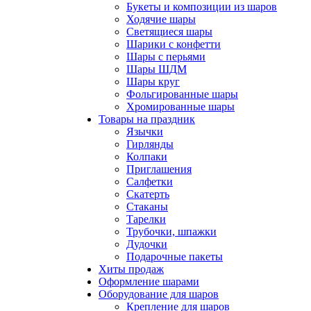
Букеты и композиции из шаров
Ходячие шары
Светящиеся шары
Шарики с конфетти
Шары с перьями
Шары ШДМ
Шары круг
Фольгированные шары
Хромированные шары
Товары на праздник
Язычки
Гирлянды
Колпаки
Приглашения
Салфетки
Скатерть
Стаканы
Тарелки
Трубочки, шпажки
Дудочки
Подарочные пакеты
Хиты продаж
Оформление шарами
Оборудование для шаров
Крепление для шаров