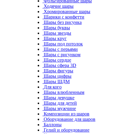
Фольгированные шары
Ходячие шары
Хромированные шары
Шарики с конфетти
Шары без рисунка
Шары буквы
Шары звезды
Шары круг
Шары под потолок
Шары с перьями
Шары с рисунком
Шары сердце
Шары сфера 3D
Шары фигуры
Шары цифры
Шары ШДМ
Для кого
Шары влюбленным
Шары девушке
Шары для детей
Шары мужчине
Композиции из шаров
Оборудование для шаров
Баллоны
Гелий и оборудование