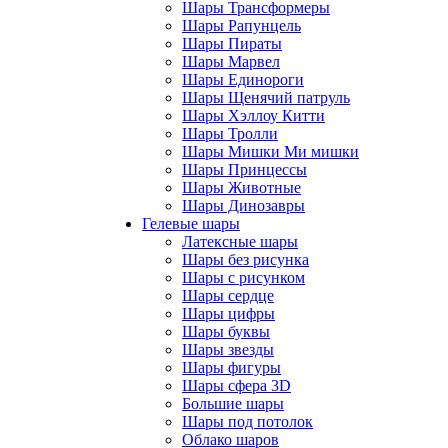
Шары Трансформеры
Шары Рапунцель
Шары Пираты
Шары Марвел
Шары Единороги
Шары Щенячий патруль
Шары Хэллоу Китти
Шары Тролли
Шары Мишки Ми мишки
Шары Принцессы
Шары Животные
Шары Динозавры
Гелевые шары
Латексные шары
Шары без рисунка
Шары с рисунком
Шары сердце
Шары цифры
Шары буквы
Шары звезды
Шары фигуры
Шары сфера 3D
Большие шары
Шары под потолок
Облако шаров