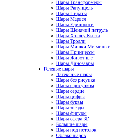
Шары Трансформеры
Шары Рапунцель
Шары Пираты
Шары Марвел
Шары Единороги
Шары Щенячий патруль
Шары Хэллоу Китти
Шары Тролли
Шары Мишки Ми мишки
Шары Принцессы
Шары Животные
Шары Динозавры
Гелевые шары
Латексные шары
Шары без рисунка
Шары с рисунком
Шары сердце
Шары цифры
Шары буквы
Шары звезды
Шары фигуры
Шары сфера 3D
Большие шары
Шары под потолок
Облако шаров