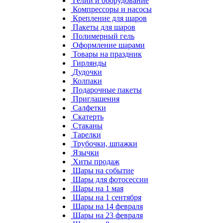
Гелий и оборудование
Компрессоры и насосы
Крепление для шаров
Пакеты для шаров
Полимерный гель
Оформление шарами
Товары на праздник
Гирлянды
Дудочки
Колпаки
Подарочные пакеты
Приглашения
Салфетки
Скатерть
Стаканы
Тарелки
Трубочки, шпажки
Язычки
Хиты продаж
Шары на событие
Шары для фотосессии
Шары на 1 мая
Шары на 1 сентября
Шары на 14 февраля
Шары на 23 февраля