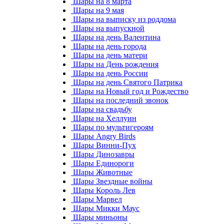
Шары на 8 марта
Шары на 9 мая
Шары на выписку из роддома
Шары на выпускной
Шары на день Валентина
Шары на день города
Шары на день матери
Шары на День рождения
Шары на день России
Шары на день Святого Патрика
Шары на Новый год и Рождество
Шары на последний звонок
Шары на свадьбу
Шары на Хеллуин
Шары по мультигероям
Шары Angry Birds
Шары Винни-Пух
Шары Динозавры
Шары Единороги
Шары Животные
Шары Звездные войны
Шары Король Лев
Шары Марвел
Шары Микки Маус
Шары миньоны