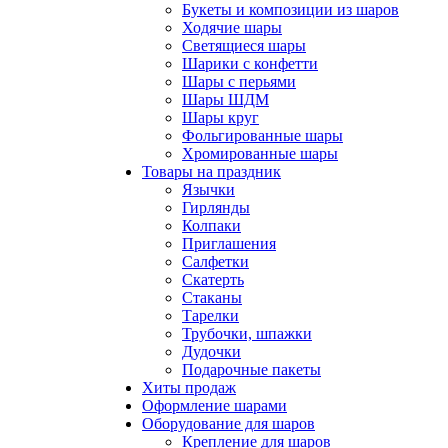
Букеты и композиции из шаров
Ходячие шары
Светящиеся шары
Шарики с конфетти
Шары с перьями
Шары ШДМ
Шары круг
Фольгированные шары
Хромированные шары
Товары на праздник
Язычки
Гирлянды
Колпаки
Приглашения
Салфетки
Скатерть
Стаканы
Тарелки
Трубочки, шпажки
Дудочки
Подарочные пакеты
Хиты продаж
Оформление шарами
Оборудование для шаров
Крепление для шаров