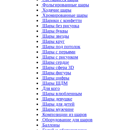
Фольгированные шары
Ходячие шары
Хромированные шары
Шарики с конфетти
Шары без рисунка
Шары буквы
Шары звезды
Шары круг
Шары под потолок
Шары с перьями
Шары с рисунком
Шары сердце
Шары сфера 3D
Шары фигуры
Шары цифры
Шары ШДМ
Для кого
Шары влюбленным
Шары девушке
Шары для детей
Шары мужчине
Композиции из шаров
Оборудование для шаров
Баллоны