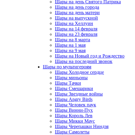
Шары на день Святого Патрика
Шары на день города
Шары на день матери
Шары на выпускной
Шары на Хеллуин
Шары на 14 февраля
Шары на 23 февраля
Шары на 8 марта
Шары на 1 мая
Шары на 9 мая
Шары на Новый год и Рождество
Шары на последний звонок
Шары по мультигероям
Шары Холодное сердце
Шары миньоны
Шары Тачки
Шары Смешарики
Шары Звездные войны
Шары Angry Birds
Шары Человек паук
Шары Винни-Пух
Шары Король Лев
Шары Микки Маус
Шары Черепашки Ниндзя
Шары Самолеты