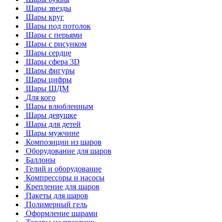
Шары звезды
Шары круг
Шары под потолок
Шары с перьями
Шары с рисунком
Шары сердце
Шары сфера 3D
Шары фигуры
Шары цифры
Шары ШДМ
Для кого
Шары влюбленным
Шары девушке
Шары для детей
Шары мужчине
Композиции из шаров
Оборудование для шаров
Баллоны
Гелий и оборудование
Компрессоры и насосы
Крепление для шаров
Пакеты для шаров
Полимерный гель
Оформление шарами