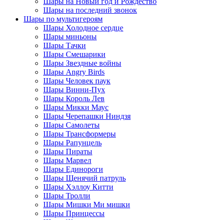
Шары на Новый год и Рождество
Шары на последний звонок
Шары по мультигероям
Шары Холодное сердце
Шары миньоны
Шары Тачки
Шары Смешарики
Шары Звездные войны
Шары Angry Birds
Шары Человек паук
Шары Винни-Пух
Шары Король Лев
Шары Микки Маус
Шары Черепашки Ниндзя
Шары Самолеты
Шары Трансформеры
Шары Рапунцель
Шары Пираты
Шары Марвел
Шары Единороги
Шары Щенячий патруль
Шары Хэллоу Китти
Шары Тролли
Шары Мишки Ми мишки
Шары Принцессы