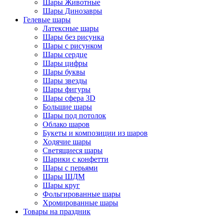
Шары Животные
Шары Динозавры
Гелевые шары
Латексные шары
Шары без рисунка
Шары с рисунком
Шары сердце
Шары цифры
Шары буквы
Шары звезды
Шары фигуры
Шары сфера 3D
Большие шары
Шары под потолок
Облако шаров
Букеты и композиции из шаров
Ходячие шары
Светящиеся шары
Шарики с конфетти
Шары с перьями
Шары ШДМ
Шары круг
Фольгированные шары
Хромированные шары
Товары на праздник