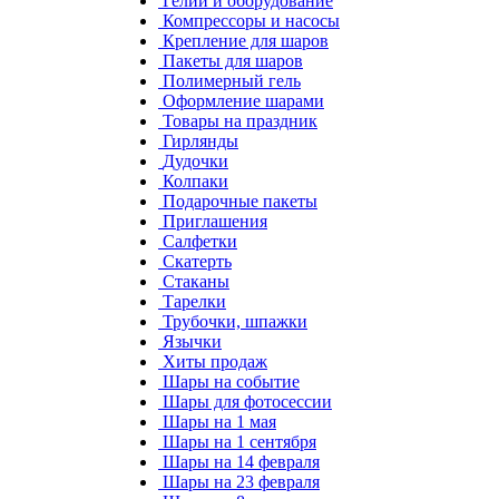
Гелий и оборудование
Компрессоры и насосы
Крепление для шаров
Пакеты для шаров
Полимерный гель
Оформление шарами
Товары на праздник
Гирлянды
Дудочки
Колпаки
Подарочные пакеты
Приглашения
Салфетки
Скатерть
Стаканы
Тарелки
Трубочки, шпажки
Язычки
Хиты продаж
Шары на событие
Шары для фотосессии
Шары на 1 мая
Шары на 1 сентября
Шары на 14 февраля
Шары на 23 февраля