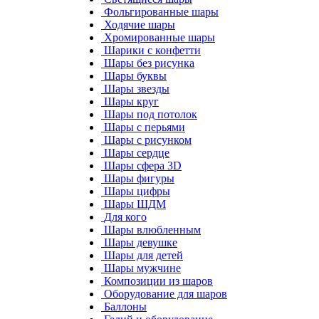
Фольгированные шары
Ходячие шары
Хромированные шары
Шарики с конфетти
Шары без рисунка
Шары буквы
Шары звезды
Шары круг
Шары под потолок
Шары с перьями
Шары с рисунком
Шары сердце
Шары сфера 3D
Шары фигуры
Шары цифры
Шары ШДМ
Для кого
Шары влюбленным
Шары девушке
Шары для детей
Шары мужчине
Композиции из шаров
Оборудование для шаров
Баллоны