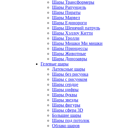
Шары Трансформеры
Шары Рапунцель
Шары Пираты
Шары Марвел
Шары Единороги
Шары Щенячий патруль
Шары Хэллоу Китти
Шары Тролли
Шары Мишки Ми мишки
Шары Принцессы
Шары Животные
Шары Динозавры
Гелевые шары
Латексные шары
Шары без рисунка
Шары с рисунком
Шары сердце
Шары цифры
Шары буквы
Шары звезды
Шары фигуры
Шары сфера 3D
Большие шары
Шары под потолок
Облако шаров