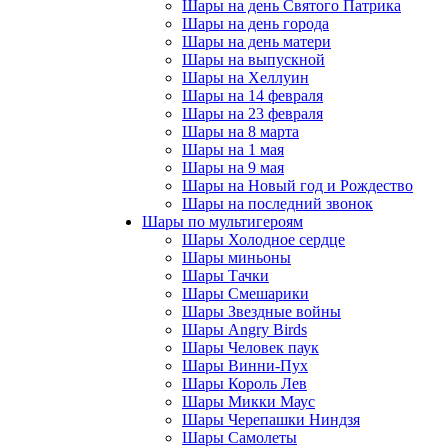
Шары на день Святого Патрика
Шары на день города
Шары на день матери
Шары на выпускной
Шары на Хеллуин
Шары на 14 февраля
Шары на 23 февраля
Шары на 8 марта
Шары на 1 мая
Шары на 9 мая
Шары на Новый год и Рождество
Шары на последний звонок
Шары по мультигероям
Шары Холодное сердце
Шары миньоны
Шары Тачки
Шары Смешарики
Шары Звездные войны
Шары Angry Birds
Шары Человек паук
Шары Винни-Пух
Шары Король Лев
Шары Микки Маус
Шары Черепашки Ниндзя
Шары Самолеты