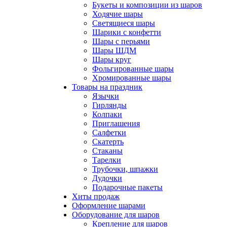
Букеты и композиции из шаров
Ходячие шары
Светящиеся шары
Шарики с конфетти
Шары с перьями
Шары ШДМ
Шары круг
Фольгированные шары
Хромированные шары
Товары на праздник
Язычки
Гирлянды
Колпаки
Приглашения
Салфетки
Скатерть
Стаканы
Тарелки
Трубочки, шпажки
Дудочки
Подарочные пакеты
Хиты продаж
Оформление шарами
Оборудование для шаров
Крепление для шаров