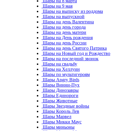
Шары на 8 марта
Шары на 9 мая
Шары на выписку из роддома
Шары на выпускной
Шары на день Валентина
Шары на день города
Шары на день матери
Шары на День рождения
Шары на день России
Шары на день Святого Патрика
Шары на Новый год и Рождество
Шары на последний звонок
Шары на свадьбу
Шары на Хеллуин
Шары по мультигероям
Шары Angry Birds
Шары Винни-Пух
Шары Динозавры
Шары Единороги
Шары Животные
Шары Звездные войны
Шары Король Лев
Шары Марвел
Шары Микки Маус
Шары миньоны