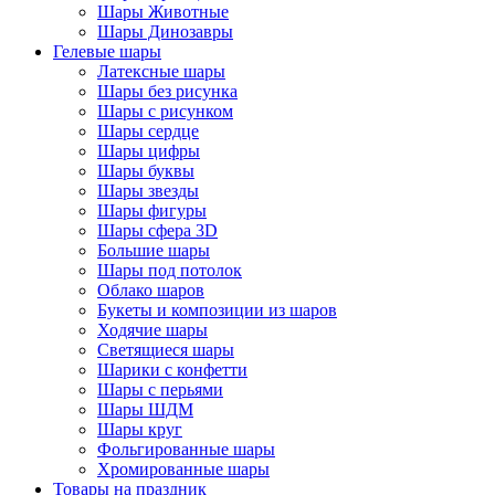
Шары Животные
Шары Динозавры
Гелевые шары
Латексные шары
Шары без рисунка
Шары с рисунком
Шары сердце
Шары цифры
Шары буквы
Шары звезды
Шары фигуры
Шары сфера 3D
Большие шары
Шары под потолок
Облако шаров
Букеты и композиции из шаров
Ходячие шары
Светящиеся шары
Шарики с конфетти
Шары с перьями
Шары ШДМ
Шары круг
Фольгированные шары
Хромированные шары
Товары на праздник