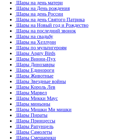
Шары на день матери
Шары на День рождения
Шары на день России
Шары на день Святого Патрика
Шары на Новый год и Рождество
Шары на последний звонок
Шары на свадьбу
Шары на Хеллуин
Шары по мультигероям
Шары Angry Birds
Шары Винни-Пух
Шары Динозавры
Шары Единороги
Шары Животные
Шары Звездные войны
Шары Король Лев
Шары Марвел
Шары Микки Маус
Шары миньоны
Шары Мишки Ми мишки
Шары Пираты
Шары Принцессы
Шары Рапунцель
Шары Самолеты
Шары Смешарики