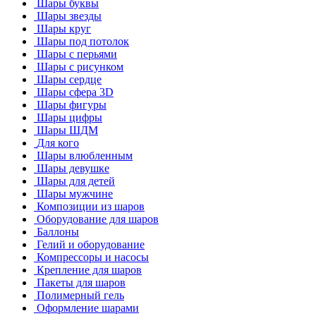
Шары буквы
Шары звезды
Шары круг
Шары под потолок
Шары с перьями
Шары с рисунком
Шары сердце
Шары сфера 3D
Шары фигуры
Шары цифры
Шары ШДМ
Для кого
Шары влюбленным
Шары девушке
Шары для детей
Шары мужчине
Композиции из шаров
Оборудование для шаров
Баллоны
Гелий и оборудование
Компрессоры и насосы
Крепление для шаров
Пакеты для шаров
Полимерный гель
Оформление шарами