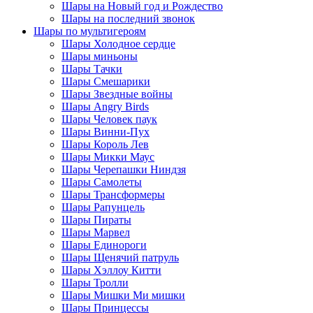
Шары на Новый год и Рождество
Шары на последний звонок
Шары по мультигероям
Шары Холодное сердце
Шары миньоны
Шары Тачки
Шары Смешарики
Шары Звездные войны
Шары Angry Birds
Шары Человек паук
Шары Винни-Пух
Шары Король Лев
Шары Микки Маус
Шары Черепашки Ниндзя
Шары Самолеты
Шары Трансформеры
Шары Рапунцель
Шары Пираты
Шары Марвел
Шары Единороги
Шары Щенячий патруль
Шары Хэллоу Китти
Шары Тролли
Шары Мишки Ми мишки
Шары Принцессы