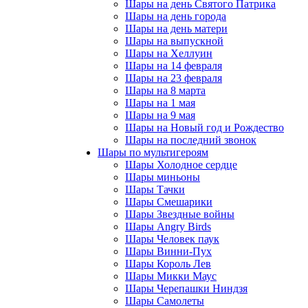
Шары на день Святого Патрика
Шары на день города
Шары на день матери
Шары на выпускной
Шары на Хеллуин
Шары на 14 февраля
Шары на 23 февраля
Шары на 8 марта
Шары на 1 мая
Шары на 9 мая
Шары на Новый год и Рождество
Шары на последний звонок
Шары по мультигероям
Шары Холодное сердце
Шары миньоны
Шары Тачки
Шары Смешарики
Шары Звездные войны
Шары Angry Birds
Шары Человек паук
Шары Винни-Пух
Шары Король Лев
Шары Микки Маус
Шары Черепашки Ниндзя
Шары Самолеты