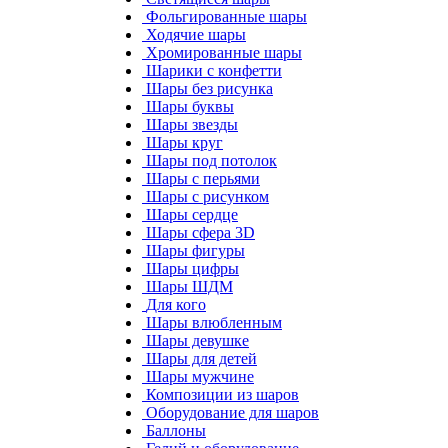
Фольгированные шары
Ходячие шары
Хромированные шары
Шарики с конфетти
Шары без рисунка
Шары буквы
Шары звезды
Шары круг
Шары под потолок
Шары с перьями
Шары с рисунком
Шары сердце
Шары сфера 3D
Шары фигуры
Шары цифры
Шары ШДМ
Для кого
Шары влюбленным
Шары девушке
Шары для детей
Шары мужчине
Композиции из шаров
Оборудование для шаров
Баллоны