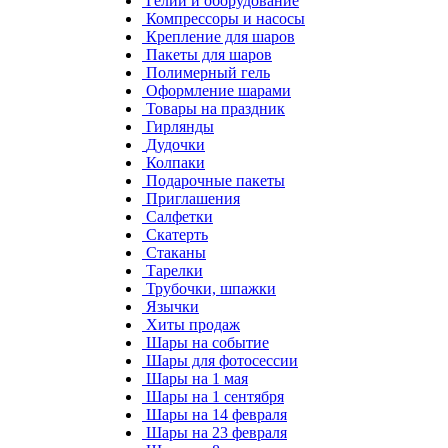
Гелий и оборудование
Компрессоры и насосы
Крепление для шаров
Пакеты для шаров
Полимерный гель
Оформление шарами
Товары на праздник
Гирлянды
Дудочки
Колпаки
Подарочные пакеты
Приглашения
Салфетки
Скатерть
Стаканы
Тарелки
Трубочки, шпажки
Язычки
Хиты продаж
Шары на событие
Шары для фотосессии
Шары на 1 мая
Шары на 1 сентября
Шары на 14 февраля
Шары на 23 февраля