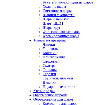
Букеты и композиции из шаров
Ходячие шары
Светящиеся шары
Шарики с конфетти
Шары с перьями
Шары ШДМ
Шары круг
Фольгированные шары
Хромированные шары
Товары на праздник
Язычки
Гирлянды
Колпаки
Приглашения
Салфетки
Скатерть
Стаканы
Тарелки
Трубочки, шпажки
Дудочки
Подарочные пакеты
Хиты продаж
Оформление шарами
Оборудование для шаров
Крепление для шаров