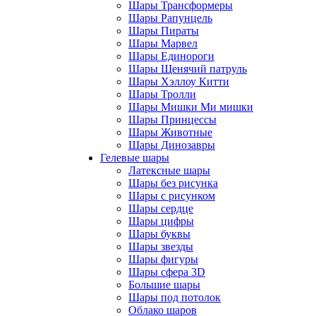
Шары Трансформеры
Шары Рапунцель
Шары Пираты
Шары Марвел
Шары Единороги
Шары Щенячий патруль
Шары Хэллоу Китти
Шары Тролли
Шары Мишки Ми мишки
Шары Принцессы
Шары Животные
Шары Динозавры
Гелевые шары
Латексные шары
Шары без рисунка
Шары с рисунком
Шары сердце
Шары цифры
Шары буквы
Шары звезды
Шары фигуры
Шары сфера 3D
Большие шары
Шары под потолок
Облако шаров