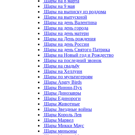
Шары на 8 марта
Шары на 9 мая
Шары на выписку из роддома
Шары на выпускной
Шары на день Валентина
Шары на день города
Шары на день матери
Шары на День рождения
Шары на день России
Шары на день Святого Патрика
Шары на Новый год и Рождество
Шары на последний звонок
Шары на свадьбу
Шары на Хеллуин
Шары по мультигероям
Шары Angry Birds
Шары Винни-Пух
Шары Динозавры
Шары Единороги
Шары Животные
Шары Звездные войны
Шары Король Лев
Шары Марвел
Шары Микки Маус
Шары миньоны